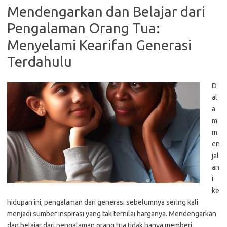
Mendengarkan dan Belajar dari
Pengalaman Orang Tua:
Menyelami Kearifan Generasi
Terdahulu
D
al
a
m
m
en
jal
an
i
ke
hidupan ini, pengalaman dari generasi sebelumnya sering kali
menjadi sumber inspirasi yang tak ternilai harganya. Mendengarkan
dan belajar dari pengalaman orang tua tidak hanya memberi