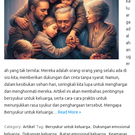
Ke
lu
ar
ga
ad
al
ah
an
ug
er
ah yang tak ternilai. Mereka adalah orang-orang yang selalu ada di
sisi kita, memberikan dukungan dan cinta tanpa syarat. Namun,
dalam kesibukan sehari-hari, seringkali kita lupa untuk menghargai
dan menghormati mereka. Artikel ini akan membahas pentingnya
bersyukur untuk keluarga, serta cara-cara praktis untuk
menunjukkan rasa syukur dan penghargaan tersebut. Mengapa
Bersyukur untuk Keluarga…
Read More »
Category:
Artikel
Tag:
Bersyukur untuk keluarga
,
Dukungan emosional
keluarga
,
Dukungan keluarga
,
Ikatan emosional keluarga
,
Keamanan