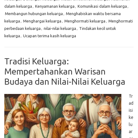
dalam keluarga
,
Kenyamanan keluarga
,
Komunikasi dalam keluarga
,
Membangun hubungan keluarga
,
Menghabiskan waktu bersama
keluarga
,
Menghargai keluarga
,
Menghormati keluarga
,
Menghormati
perbedaan keluarga
,
nilai-nilai keluarga
,
Tindakan kecil untuk
keluarga
,
Ucapan terima kasih keluarga
Tradisi Keluarga:
Mempertahankan Warisan
Budaya dan Nilai-Nilai Keluarga
Tr
ad
isi
ke
lu
ar