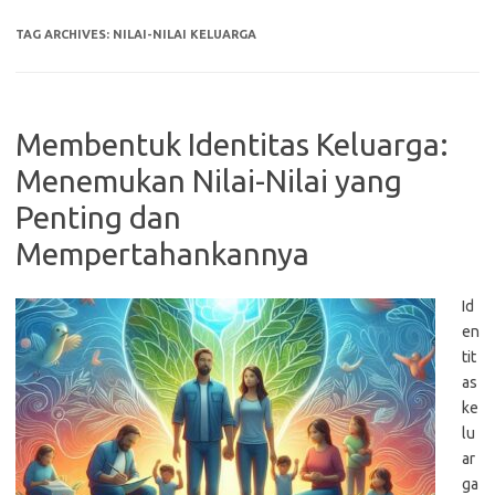
TAG ARCHIVES:
NILAI-NILAI KELUARGA
Membentuk Identitas Keluarga:
Menemukan Nilai-Nilai yang
Penting dan
Mempertahankannya
Id
en
tit
as
ke
lu
ar
ga