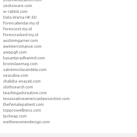
zeckoware.com
w-rabbit.com
Data Warna HK 6D
forexcalendar.my.id
forexcost.my.id
forexcracked.my.id
austinmgarner.com
awinterromance.com
awppgh.com
basantpradhanmd.com
bronislawmag.com
salvemoslacandela.com
seasabia.com
shakiba-enayati.com
slothsearch.com
teachingadcreative.com
texasnativeamericanlawsection.com
thefemalepatient.com
topprowellness.com
tpcheap.com
wethewomendesign.com