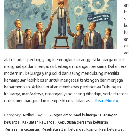
ari
ta
s
ke
lu
ar
ga
ad
alah fondasi penting yang memungkinkan anggota keluarga untuk
menghadapi dan mengatasi berbagai rintangan bersama. Dalam era
modern ini, keluarga yang solid dan saling mendukung memiliki
kemampuan lebih besar untuk mengatasi tantangan dan menjaga
keharmonisan. Artikel ini akan membahas pentingnya Dukungan
keluarga, manfaatnya, rintangan yang sering dihadapi, serta strategi
untuk membangun dan memperkuat solidaritas…
Read More »
Category:
Artikel
Tag:
Dukungan emosional keluarga
,
Dukungan
keluarga
,
Kekuatan keluarga
,
Keputusan bersama keluarga
,
Kerjasama keluarga
,
Kesehatan dan keluarga
,
Komunikasi keluarga
,