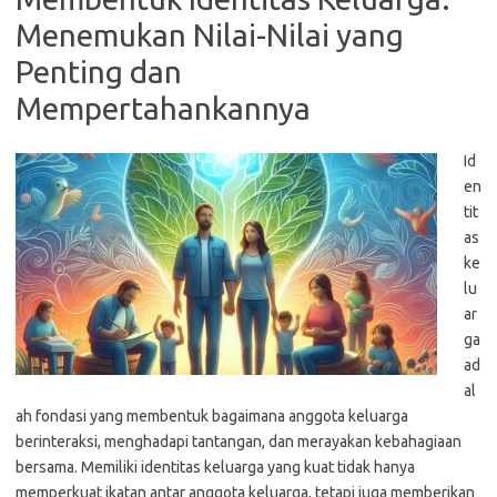
Menemukan Nilai-Nilai yang
Penting dan
Mempertahankannya
Id
en
tit
as
ke
lu
ar
ga
ad
al
ah fondasi yang membentuk bagaimana anggota keluarga
berinteraksi, menghadapi tantangan, dan merayakan kebahagiaan
bersama. Memiliki identitas keluarga yang kuat tidak hanya
memperkuat ikatan antar anggota keluarga, tetapi juga memberikan