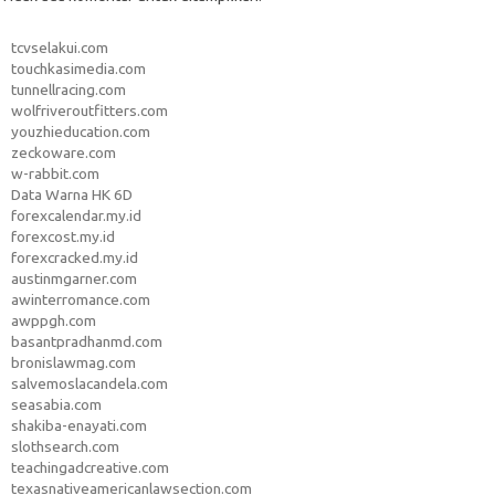
tcvselakui.com
touchkasimedia.com
tunnellracing.com
wolfriveroutfitters.com
youzhieducation.com
zeckoware.com
w-rabbit.com
Data Warna HK 6D
forexcalendar.my.id
forexcost.my.id
forexcracked.my.id
austinmgarner.com
awinterromance.com
awppgh.com
basantpradhanmd.com
bronislawmag.com
salvemoslacandela.com
seasabia.com
shakiba-enayati.com
slothsearch.com
teachingadcreative.com
texasnativeamericanlawsection.com