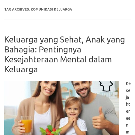
TAG ARCHIVES:
KOMUNIKASI KELUARGA
Keluarga yang Sehat, Anak yang
Bahagia: Pentingnya
Kesejahteraan Mental dalam
Keluarga
Ke
se
ja
ht
er
aa
n
m