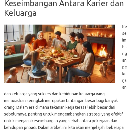
Keseimbangan Antara Karier dan
Keluarga
Ke
se
im
ba
ng
an
pe
ke
rja
an
dan keluarga yang sukses dan kehidupan keluarga yang
memuaskan seringkali merupakan tantangan besar bagi banyak
orang. Dalam era di mana tekanan kerja terasa lebih besar dari
sebelumnya, penting untuk mengembangkan strategi yang efektif
untuk menjaga keseimbangan yang sehat antara pekerjaan dan
kehidupan pribadi. Dalam artikel ini, kita akan menjelajahi beberapa