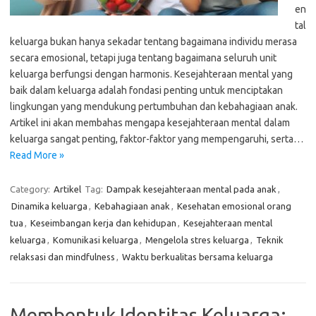
en
tal
keluarga bukan hanya sekadar tentang bagaimana individu merasa
secara emosional, tetapi juga tentang bagaimana seluruh unit
keluarga berfungsi dengan harmonis. Kesejahteraan mental yang
baik dalam keluarga adalah fondasi penting untuk menciptakan
lingkungan yang mendukung pertumbuhan dan kebahagiaan anak.
Artikel ini akan membahas mengapa kesejahteraan mental dalam
keluarga sangat penting, faktor-faktor yang mempengaruhi, serta…
Read More »
Category:
Artikel
Tag:
Dampak kesejahteraan mental pada anak
,
Dinamika keluarga
,
Kebahagiaan anak
,
Kesehatan emosional orang
tua
,
Keseimbangan kerja dan kehidupan
,
Kesejahteraan mental
keluarga
,
Komunikasi keluarga
,
Mengelola stres keluarga
,
Teknik
relaksasi dan mindfulness
,
Waktu berkualitas bersama keluarga
Membentuk Identitas Keluarga: