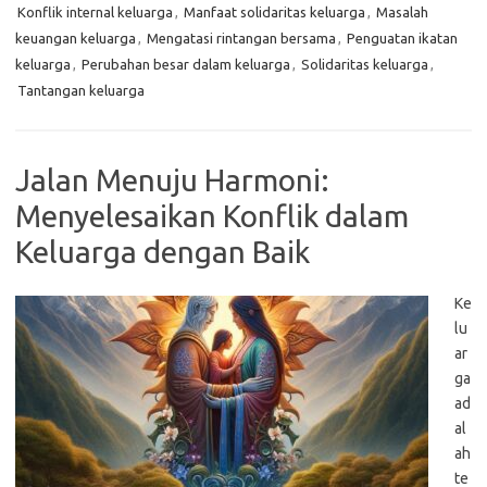
Konflik internal keluarga
,
Manfaat solidaritas keluarga
,
Masalah
keuangan keluarga
,
Mengatasi rintangan bersama
,
Penguatan ikatan
keluarga
,
Perubahan besar dalam keluarga
,
Solidaritas keluarga
,
Tantangan keluarga
Jalan Menuju Harmoni:
Menyelesaikan Konflik dalam
Keluarga dengan Baik
Ke
lu
ar
ga
ad
al
ah
te