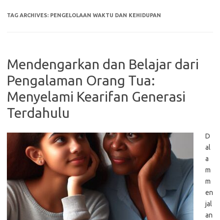
TAG ARCHIVES:
PENGELOLAAN WAKTU DAN KEHIDUPAN
Mendengarkan dan Belajar dari
Pengalaman Orang Tua:
Menyelami Kearifan Generasi
Terdahulu
D
al
a
m
m
en
jal
an