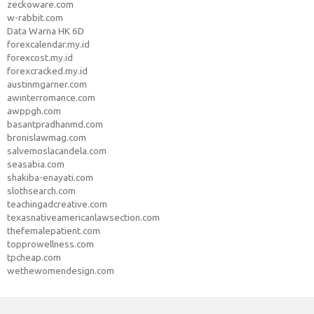
zeckoware.com
w-rabbit.com
Data Warna HK 6D
forexcalendar.my.id
forexcost.my.id
forexcracked.my.id
austinmgarner.com
awinterromance.com
awppgh.com
basantpradhanmd.com
bronislawmag.com
salvemoslacandela.com
seasabia.com
shakiba-enayati.com
slothsearch.com
teachingadcreative.com
texasnativeamericanlawsection.com
thefemalepatient.com
topprowellness.com
tpcheap.com
wethewomendesign.com