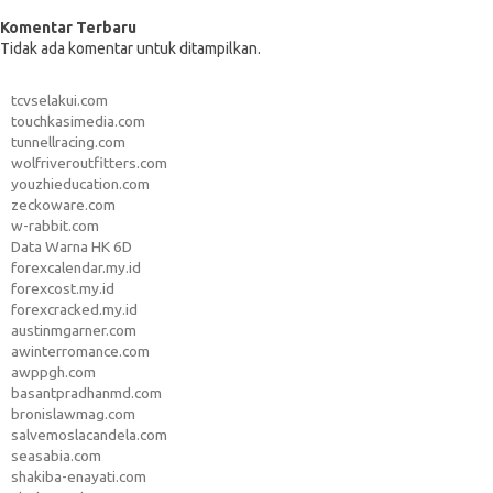
Komentar Terbaru
Tidak ada komentar untuk ditampilkan.
tcvselakui.com
touchkasimedia.com
tunnellracing.com
wolfriveroutfitters.com
youzhieducation.com
zeckoware.com
w-rabbit.com
Data Warna HK 6D
forexcalendar.my.id
forexcost.my.id
forexcracked.my.id
austinmgarner.com
awinterromance.com
awppgh.com
basantpradhanmd.com
bronislawmag.com
salvemoslacandela.com
seasabia.com
shakiba-enayati.com