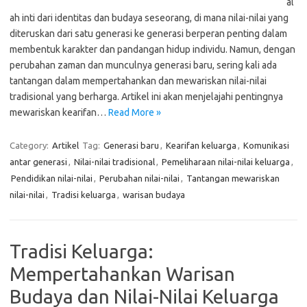
al
ah inti dari identitas dan budaya seseorang, di mana nilai-nilai yang
diteruskan dari satu generasi ke generasi berperan penting dalam
membentuk karakter dan pandangan hidup individu. Namun, dengan
perubahan zaman dan munculnya generasi baru, sering kali ada
tantangan dalam mempertahankan dan mewariskan nilai-nilai
tradisional yang berharga. Artikel ini akan menjelajahi pentingnya
mewariskan kearifan…
Read More »
Category:
Artikel
Tag:
Generasi baru
,
Kearifan keluarga
,
Komunikasi
antar generasi
,
Nilai-nilai tradisional
,
Pemeliharaan nilai-nilai keluarga
,
Pendidikan nilai-nilai
,
Perubahan nilai-nilai
,
Tantangan mewariskan
nilai-nilai
,
Tradisi keluarga
,
warisan budaya
Tradisi Keluarga:
Mempertahankan Warisan
Budaya dan Nilai-Nilai Keluarga