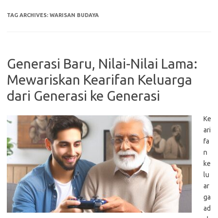
TAG ARCHIVES:
WARISAN BUDAYA
Generasi Baru, Nilai-Nilai Lama:
Mewariskan Kearifan Keluarga
dari Generasi ke Generasi
Ke
ari
fa
n
ke
lu
ar
ga
ad