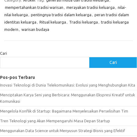
Category:
Artikel
Tag:
generasi muda dan tradisi keluarga
,
mempertahankan tradisi warisan
,
merayakan tradisi keluarga
,
nilai-
nilai keluarga
,
pentingnya tradisi dalam keluarga
,
peran tradisi dalam
identitas keluarga
,
Ritual keluarga
,
Tradisi keluarga
,
tradisi keluarga
modern
,
warisan budaya
Cari
Cari
Pos-pos Terbaru
Inovasi Teknologi di Dunia Telekomunikasi: Evolusi yang Menghubungkan Kita
Menciptakan Karya Seni yang Berbicara: Menggunakan Ekspresi Kreatif untuk
Komunikasi
Mengelola Konflik di Startup: Bagaimana Menyelesaikan Perselisihan Tim
Tren Teknologi yang Akan Mempengaruhi Masa Depan Startup
Menggunakan Data Science untuk Menyusun Strategi Bisnis yang Efektif