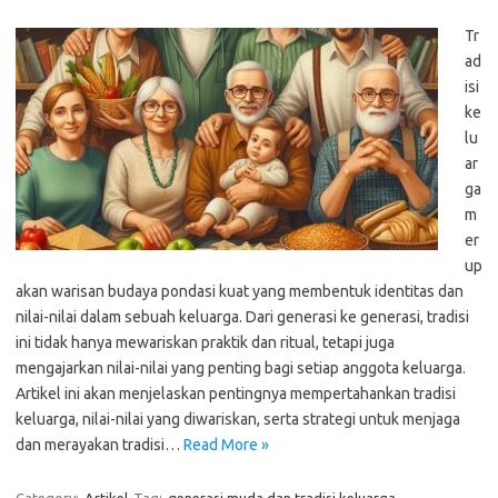
Tr
ad
isi
ke
lu
ar
ga
m
er
up
akan warisan budaya pondasi kuat yang membentuk identitas dan
nilai-nilai dalam sebuah keluarga. Dari generasi ke generasi, tradisi
ini tidak hanya mewariskan praktik dan ritual, tetapi juga
mengajarkan nilai-nilai yang penting bagi setiap anggota keluarga.
Artikel ini akan menjelaskan pentingnya mempertahankan tradisi
keluarga, nilai-nilai yang diwariskan, serta strategi untuk menjaga
dan merayakan tradisi…
Read More »