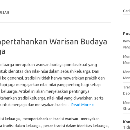
Cari
RISAN
Pos
mpertahankan Warisan Budaya
Inov
yan
ga
Men
Men
 keluarga merupakan warisan budaya pondasi kuat yang
k identitas dan nilai-nilai dalam sebuah keluarga. Dari
Men
 ke generasi, tradisi ini tidak hanya mewariskan praktik dan
Men
tetapi juga mengajarkan nilai-nilai yang penting bagi setiap
Tre
keluarga. Artikel ini akan menjelaskan pentingnya
Dep
hankan tradisi keluarga, nilai-nilai yang diwariskan, serta
Men
i untuk menjaga dan merayakan tradisi…
Read More »
Stra
isi keluarga
,
mempertahankan tradisi warisan
,
merayakan
Kom
a tradisi dalam keluarga
,
peran tradisi dalam identitas keluarga
,
Tid