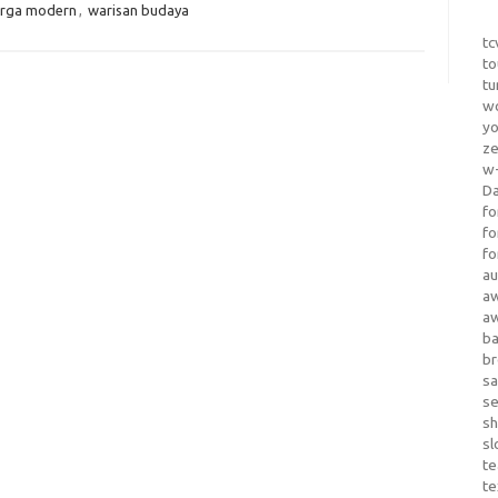
uarga modern
,
warisan budaya
tc
to
tu
wo
yo
z
w-
D
fo
fo
fo
au
a
a
b
b
sa
s
sh
sl
te
te