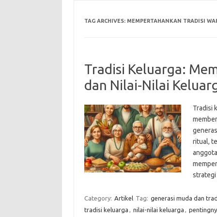
TAG ARCHIVES:
MEMPERTAHANKAN TRADISI WA
Tradisi Keluarga: Me
dan Nilai-Nilai Keluar
Tradisi
membentu
generasi
ritual, 
anggota 
memperta
strateg
Category:
Artikel
Tag:
generasi muda dan trad
tradisi keluarga
,
nilai-nilai keluarga
,
pentingny