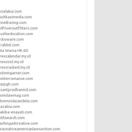
vselakui.com
uchkasimedia.com
nnellracing.com
lfriveroutfitters.com
uzhieducation.com
eckoware.com
rabbit.com
ata Warna HK 6D
rexcalendar.my.id
rexcost.my.id
rexcracked.my.id
stinmgarner.com
winterromance.com
wppgh.com
asantpradhanmd.com
ronislawmag.com
lvemoslacandela.com
easabia.com
akiba-enayati.com
othsearch.com
achingadcreative.com
xasnativeamericanlawsection.com