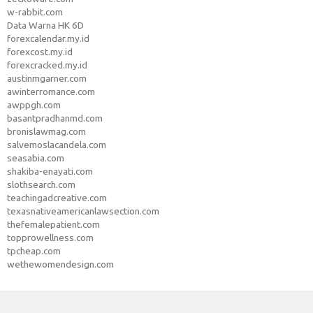
w-rabbit.com
Data Warna HK 6D
forexcalendar.my.id
forexcost.my.id
forexcracked.my.id
austinmgarner.com
awinterromance.com
awppgh.com
basantpradhanmd.com
bronislawmag.com
salvemoslacandela.com
seasabia.com
shakiba-enayati.com
slothsearch.com
teachingadcreative.com
texasnativeamericanlawsection.com
thefemalepatient.com
topprowellness.com
tpcheap.com
wethewomendesign.com