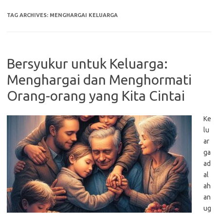
TAG ARCHIVES:
MENGHARGAI KELUARGA
Bersyukur untuk Keluarga:
Menghargai dan Menghormati
Orang-orang yang Kita Cintai
Ke
lu
ar
ga
ad
al
ah
an
ug