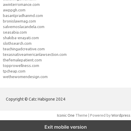
awinterromance.com
awppgh.com
basantpradhanmd.com
bronislawmag.com
salvemoslacandela.com
seasabia.com
shakiba-enayati.com
slothsearch.com
teachingadcreative.com
texasnativeamericanlawsection.com
thefemalepatient.com
topprowellness.com
tpcheap.com
wethewomendesign.com
Copyright © Catc Habigone 2024
Iconic One
Theme | Powered by
Wordpress
Exit mobile version