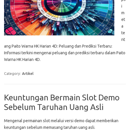
i
m
et
a
te
nt
ang Paito Warna HK Harian 4D: Peluang dan Prediksi Terbaru:
Informasi terkini mengenai peluang dan prediksi terbaru dalam Paito
Warna HK Harian 4D.
Category:
Artikel
Keuntungan Bermain Slot Demo
Sebelum Taruhan Uang Asli
Mengenal permainan slot melalui versi demo dapat memberikan
keuntungan sebelum memasang taruhan uang asli.