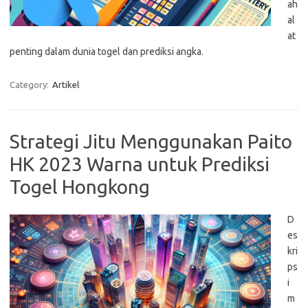
ah
al
at
penting dalam dunia togel dan prediksi angka.
Category:
Artikel
Strategi Jitu Menggunakan Paito
HK 2023 Warna untuk Prediksi
Togel Hongkong
D
es
kri
ps
i
m