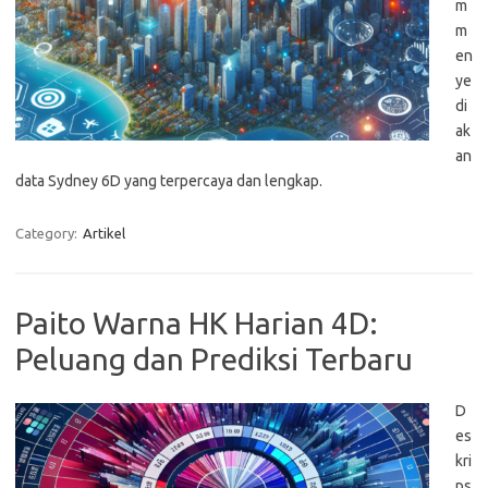
m
m
en
ye
di
ak
an
data Sydney 6D yang terpercaya dan lengkap.
Category:
Artikel
Paito Warna HK Harian 4D:
Peluang dan Prediksi Terbaru
D
es
kri
ps