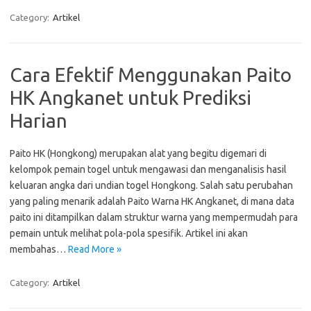
Category:
Artikel
Cara Efektif Menggunakan Paito
HK Angkanet untuk Prediksi
Harian
Paito HK (Hongkong) merupakan alat yang begitu digemari di
kelompok pemain togel untuk mengawasi dan menganalisis hasil
keluaran angka dari undian togel Hongkong. Salah satu perubahan
yang paling menarik adalah Paito Warna HK Angkanet, di mana data
paito ini ditampilkan dalam struktur warna yang mempermudah para
pemain untuk melihat pola-pola spesifik. Artikel ini akan
membahas…
Read More »
Category:
Artikel