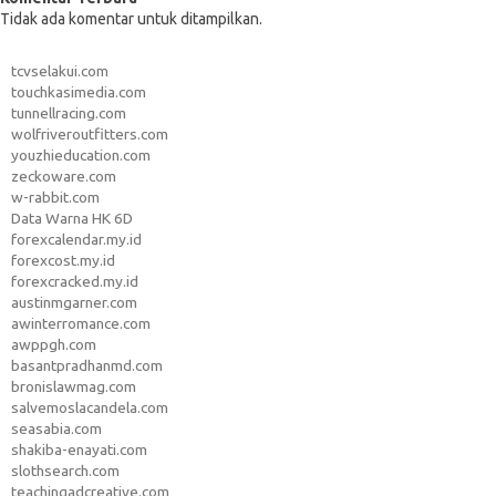
Tidak ada komentar untuk ditampilkan.
tcvselakui.com
touchkasimedia.com
tunnellracing.com
wolfriveroutfitters.com
youzhieducation.com
zeckoware.com
w-rabbit.com
Data Warna HK 6D
forexcalendar.my.id
forexcost.my.id
forexcracked.my.id
austinmgarner.com
awinterromance.com
awppgh.com
basantpradhanmd.com
bronislawmag.com
salvemoslacandela.com
seasabia.com
shakiba-enayati.com
slothsearch.com
teachingadcreative.com