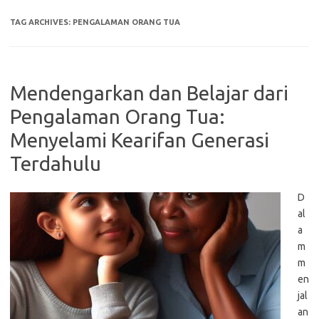
TAG ARCHIVES:
PENGALAMAN ORANG TUA
Mendengarkan dan Belajar dari
Pengalaman Orang Tua:
Menyelami Kearifan Generasi
Terdahulu
D
al
a
m
m
en
jal
an