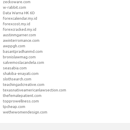
zeckoware.com
w-rabbit.com
Data Warna HK 6D
forexcalendar.my.id
forexcost.my.id
forexcracked.my.id
austinmgarner.com
awinterromance.com
awppgh.com
basantpradhanmd.com
bronislawmag.com
salvemoslacandela.com
seasabia.com
shakiba-enayati.com
slothsearch.com
teachingadcreative.com
texasnativeamericanlawsection.com
thefemalepatient.com
topprowellness.com
tpcheap.com
wethewomendesign.com