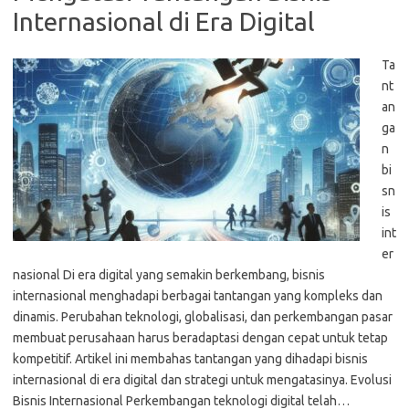
Internasional di Era Digital
Ta
nt
an
ga
n
bi
sn
is
int
er
nasional Di era digital yang semakin berkembang, bisnis
internasional menghadapi berbagai tantangan yang kompleks dan
dinamis. Perubahan teknologi, globalisasi, dan perkembangan pasar
membuat perusahaan harus beradaptasi dengan cepat untuk tetap
kompetitif. Artikel ini membahas tantangan yang dihadapi bisnis
internasional di era digital dan strategi untuk mengatasinya. Evolusi
Bisnis Internasional Perkembangan teknologi digital telah…