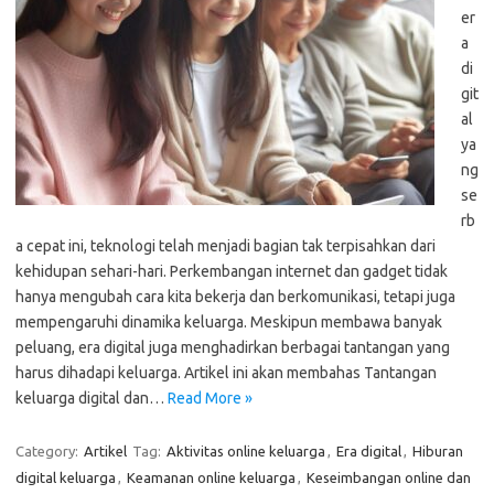
er
a
di
git
al
ya
ng
se
rb
a cepat ini, teknologi telah menjadi bagian tak terpisahkan dari
kehidupan sehari-hari. Perkembangan internet dan gadget tidak
hanya mengubah cara kita bekerja dan berkomunikasi, tetapi juga
mempengaruhi dinamika keluarga. Meskipun membawa banyak
peluang, era digital juga menghadirkan berbagai tantangan yang
harus dihadapi keluarga. Artikel ini akan membahas Tantangan
keluarga digital dan…
Read More »
Category:
Artikel
Tag:
Aktivitas online keluarga
,
Era digital
,
Hiburan
digital keluarga
,
Keamanan online keluarga
,
Keseimbangan online dan