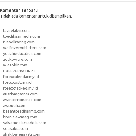
Komentar Terbaru
Tidak ada komentar untuk ditampilkan.
tcvselakui.com
touchkasimedia.com
tunnellracing.com
wolfriveroutfitters.com
youzhieducation.com
zeckoware.com
w-rabbit.com
Data Warna HK 6D
forexcalendar.my.id
forexcost.my.id
forexcracked.my.id
austinmgarner.com
awinterromance.com
awppgh.com
basantpradhanmd.com
bronislawmag.com
salvemoslacandela.com
seasabia.com
shakiba-enayati.com