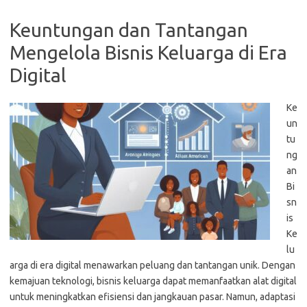
Keuntungan dan Tantangan
Mengelola Bisnis Keluarga di Era
Digital
Ke
un
tu
ng
an
Bi
sn
is
Ke
lu
arga di era digital menawarkan peluang dan tantangan unik. Dengan
kemajuan teknologi, bisnis keluarga dapat memanfaatkan alat digital
untuk meningkatkan efisiensi dan jangkauan pasar. Namun, adaptasi