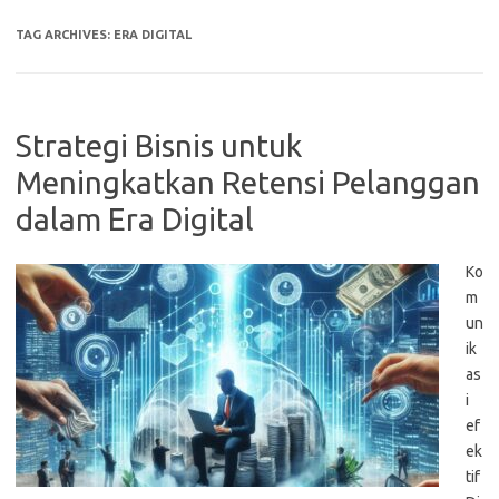
TAG ARCHIVES:
ERA DIGITAL
Strategi Bisnis untuk
Meningkatkan Retensi Pelanggan
dalam Era Digital
Ko
m
un
ik
as
i
ef
ek
tif