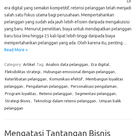
Di
era digital yang semakin kompetitif, retensi pelanggan telah menjadi
salah satu fokus utama bagi perusahaan. Mempertahankan
pelanggan yang sudah ada jauh lebih efisien daripada mengakuisisi
yang baru. Menurut penelitian, biaya untuk mendapatkan pelanggan
baru bisa lima hingga 25 kali lipat lebih tinggi daripada biaya
mempertahankan pelanggan yang ada. Oleh karena itu, penting…
Read More »
Category:
Artikel
Tag:
Analisis data pelanggan
,
Era digital
,
Fleksibilitas strategi
,
Hubungan emosional dengan pelanggan
,
Keterlibatan pelanggan
,
Komunikasi efektif
,
Membangun loyalitas
pelanggan
,
Pengalaman pelanggan
,
Personalisasi pengalaman
,
Program loyalitas
,
Retensi pelanggan
,
Segmentasi pelanggan
,
Strategi Bisnis
,
Teknologi dalam retensi pelanggan
,
Umpan balik
pelanggan
Mengatasi Tantangan Bisnis