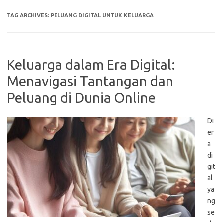
TAG ARCHIVES:
PELUANG DIGITAL UNTUK KELUARGA
Keluarga dalam Era Digital:
Menavigasi Tantangan dan
Peluang di Dunia Online
Di
er
a
di
git
al
ya
ng
se