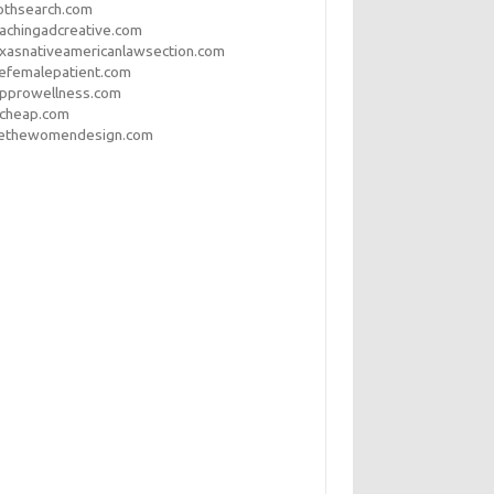
othsearch.com
achingadcreative.com
xasnativeamericanlawsection.com
efemalepatient.com
opprowellness.com
pcheap.com
ethewomendesign.com