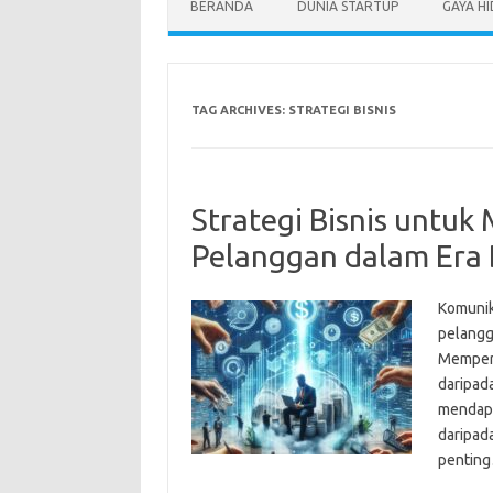
BERANDA
DUNIA STARTUP
GAYA H
TAG ARCHIVES:
STRATEGI BISNIS
Strategi Bisnis untuk
Pelanggan dalam Era 
Komunika
pelangg
Mempert
daripada
mendapat
daripad
pentin