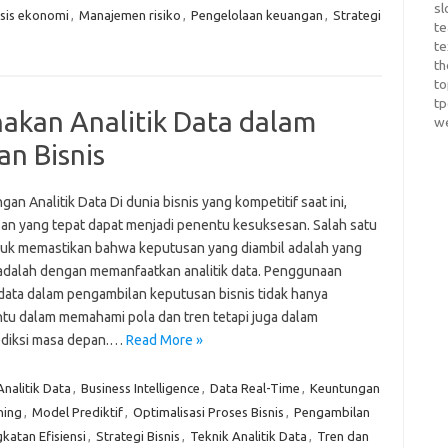
sl
isis ekonomi
,
Manajemen risiko
,
Pengelolaan keuangan
,
Strategi
te
te
th
t
t
kan Analitik Data dalam
w
n Bisnis
an Analitik Data Di dunia bisnis yang kompetitif saat ini,
an yang tepat dapat menjadi penentu kesuksesan. Salah satu
tuk memastikan bahwa keputusan yang diambil adalah yang
 adalah dengan memanfaatkan analitik data. Penggunaan
k data dalam pengambilan keputusan bisnis tidak hanya
u dalam memahami pola dan tren tetapi juga dalam
diksi masa depan.…
Read More »
Analitik Data
,
Business Intelligence
,
Data Real-Time
,
Keuntungan
ning
,
Model Prediktif
,
Optimalisasi Proses Bisnis
,
Pengambilan
katan Efisiensi
,
Strategi Bisnis
,
Teknik Analitik Data
,
Tren dan