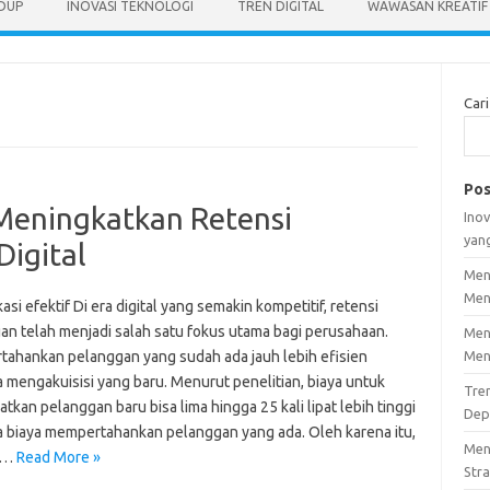
IDUP
INOVASI TEKNOLOGI
TREN DIGITAL
WAWASAN KREATIF
Cari
Pos
 Meningkatkan Retensi
Inov
yan
Digital
Men
Men
si efektif Di era digital yang semakin kompetitif, retensi
an telah menjadi salah satu fokus utama bagi perusahaan.
Men
ahankan pelanggan yang sudah ada jauh lebih efisien
Men
 mengakuisisi yang baru. Menurut penelitian, biaya untuk
Tre
kan pelanggan baru bisa lima hingga 25 kali lipat lebih tinggi
Dep
a biaya mempertahankan pelanggan yang ada. Oleh karena itu,
Men
g…
Read More »
Stra