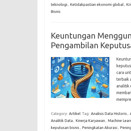
teknologi
,
Ketidakpastian ekonomi global
,
Kr
Bisnis
Keuntungan Mengguna
Pengambilan Keputusa
Keuntung
keputus
cara un
terbaik
analiti
membant
mempre
Category:
Artikel
Tag:
Analisis Data Historis
,
Analitik Data
,
Kinerja Karyawan
,
Machine Lear
keputusan bisnis
,
Peningkatan Akurasi
,
Pening