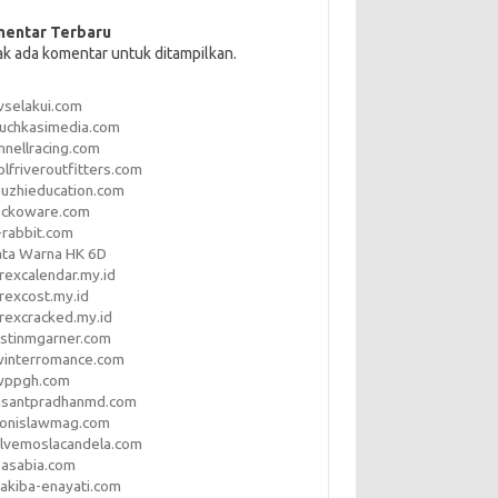
entar Terbaru
ak ada komentar untuk ditampilkan.
vselakui.com
uchkasimedia.com
nnellracing.com
lfriveroutfitters.com
uzhieducation.com
eckoware.com
rabbit.com
ata Warna HK 6D
rexcalendar.my.id
rexcost.my.id
rexcracked.my.id
stinmgarner.com
winterromance.com
wppgh.com
asantpradhanmd.com
ronislawmag.com
lvemoslacandela.com
easabia.com
akiba-enayati.com