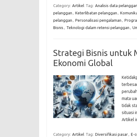
Category:
Artikel
Tag:
Analisis data pelangga
pelanggan
,
Keterlibatan pelanggan
,
Komunikas
pelanggan
,
Personalisasi pengalaman
,
Progra
Bisnis
,
Teknologi dalam retensi pelanggan
,
Um
Strategi Bisnis untuk
Ekonomi Global
Ketidak
terbesar
perubaha
mata uan
tidak s
situasi 
Artikel
Category:
Artikel
Tag:
Diversifikasi pasar
,
E-