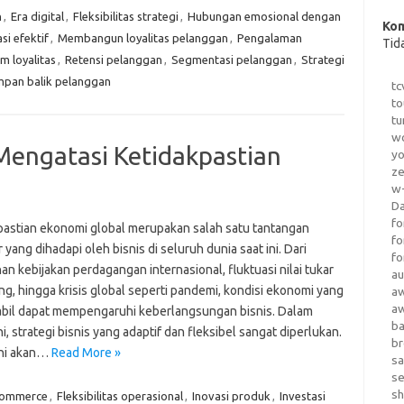
n
,
Era digital
,
Fleksibilitas strategi
,
Hubungan emosional dengan
Kom
i efektif
,
Membangun loyalitas pelanggan
,
Pengalaman
Tid
m loyalitas
,
Retensi pelanggan
,
Segmentasi pelanggan
,
Strategi
pan balik pelanggan
tc
to
tu
wo
 Mengatasi Ketidakpastian
yo
z
w-
D
fo
pastian ekonomi global merupakan salah satu tantangan
fo
 yang dihadapi oleh bisnis di seluruh dunia saat ini. Dari
fo
n kebijakan perdagangan internasional, fluktuasi nilai tukar
au
g, hingga krisis global seperti pandemi, kondisi ekonomi yang
a
a
tabil dapat mempengaruhi keberlangsungan bisnis. Dalam
b
ini, strategi bisnis yang adaptif dan fleksibel sangat diperlukan.
b
 ini akan…
Read More »
sa
s
sh
commerce
,
Fleksibilitas operasional
,
Inovasi produk
,
Investasi