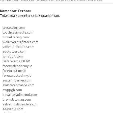
Komentar Terbaru
Tidak ada komentar untuk ditampilkan.
tcvselakui.com
touchkasimedia.com
tunnellracing.com
wolfriveroutfitters.com
youzhieducation.com
zeckoware.com
w-rabbit.com
Data Warna HK 6D
forexcalendar.my.id
forexcost.my.id
forexcracked.my.id
austinmgarner.com
awinterromance.com
awppgh.com
basantpradhanmd.com
bronislawmag.com
salvemoslacandela.com
seasabia.com