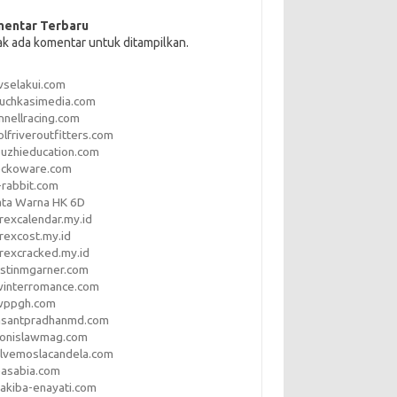
entar Terbaru
ak ada komentar untuk ditampilkan.
vselakui.com
uchkasimedia.com
nnellracing.com
lfriveroutfitters.com
uzhieducation.com
eckoware.com
rabbit.com
ata Warna HK 6D
rexcalendar.my.id
rexcost.my.id
rexcracked.my.id
stinmgarner.com
winterromance.com
wppgh.com
asantpradhanmd.com
ronislawmag.com
lvemoslacandela.com
easabia.com
akiba-enayati.com