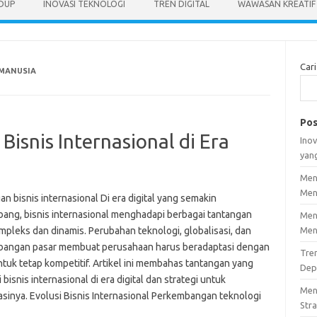
IDUP
INOVASI TEKNOLOGI
TREN DIGITAL
WAWASAN KREATIF
Cari
MANUSIA
Pos
isnis Internasional di Era
Inov
yan
Men
Men
n bisnis internasional Di era digital yang semakin
ang, bisnis internasional menghadapi berbagai tantangan
Men
mpleks dan dinamis. Perubahan teknologi, globalisasi, dan
Men
angan pasar membuat perusahaan harus beradaptasi dengan
Tre
tuk tetap kompetitif. Artikel ini membahas tantangan yang
Dep
 bisnis internasional di era digital dan strategi untuk
Men
sinya. Evolusi Bisnis Internasional Perkembangan teknologi
Stra