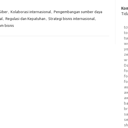
Kom
iber
,
Kolaborasi internasional
,
Pengembangan sumber daya
Tid
al
,
Regulasi dan Kepatuhan
,
Strategi bisnis internasional
,
am bisnis
tc
to
tu
wo
yo
z
w-
D
fo
fo
fo
au
a
a
b
b
sa
s
sh