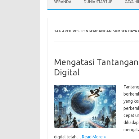
BERANDA
DUNIA STARTUP
GAYA H
TAG ARCHIVES:
PENGEMBANGAN SUMBER DAYA 
Mengatasi Tantangan B
Digital
Tantanga
berkemb
yang ko
perkemb
cepat un
dihadapi
mengata
digital telah…
Read More »