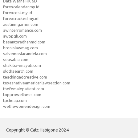
Data Warna HK 6D
forexcalendar.my.id
forexcost.my.id
forexcracked.my.id
austinmgarner.com
awinterromance.com
awppgh.com
basantpradhanmd.com
bronislawmag.com
salvemoslacandela.com
seasabia.com
shakiba-enayati.com
slothsearch.com
teachingadcreative.com
texasnativeamericanlawsection.com
thefemalepatient.com
topprowellness.com
tpcheap.com
wethewomendesign.com
Copyright © Catc Habigone 2024