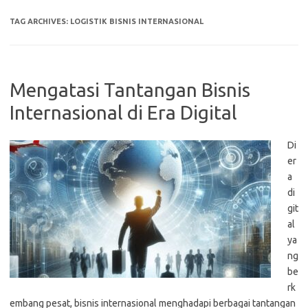
TAG ARCHIVES:
LOGISTIK BISNIS INTERNASIONAL
Mengatasi Tantangan Bisnis
Internasional di Era Digital
Di
er
a
di
git
al
ya
ng
be
rk
embang pesat, bisnis internasional menghadapi berbagai tantangan