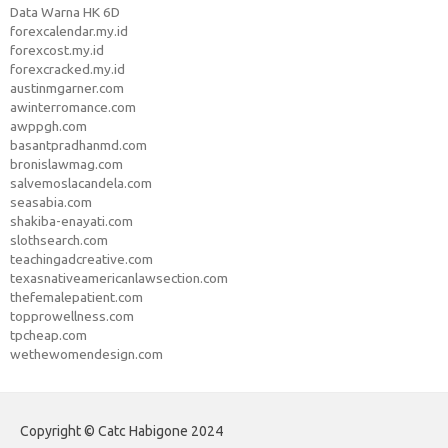
Data Warna HK 6D
forexcalendar.my.id
forexcost.my.id
forexcracked.my.id
austinmgarner.com
awinterromance.com
awppgh.com
basantpradhanmd.com
bronislawmag.com
salvemoslacandela.com
seasabia.com
shakiba-enayati.com
slothsearch.com
teachingadcreative.com
texasnativeamericanlawsection.com
thefemalepatient.com
topprowellness.com
tpcheap.com
wethewomendesign.com
Copyright © Catc Habigone 2024