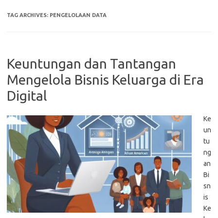
TAG ARCHIVES:
PENGELOLAAN DATA
Keuntungan dan Tantangan
Mengelola Bisnis Keluarga di Era
Digital
Ke
un
tu
ng
an
Bi
sn
is
Ke