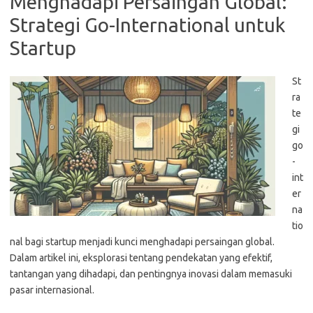
Menghadapi Persaingan Global:
Strategi Go-International untuk
Startup
St
ra
te
gi
go
-
int
er
na
tio
nal bagi startup menjadi kunci menghadapi persaingan global.
Dalam artikel ini, eksplorasi tentang pendekatan yang efektif,
tantangan yang dihadapi, dan pentingnya inovasi dalam memasuki
pasar internasional.