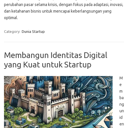
perubahan pasar selama krisis, dengan fokus pada adaptasi, inovasi,
dan ketahanan bisnis untuk mencapai keberlangsungan yang
optimal.
Category:
Dunia Startup
Membangun Identitas Digital
yang Kuat untuk Startup
M
e
m
ba
ng
un
id
en