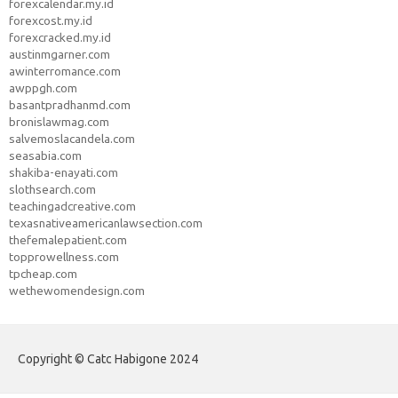
forexcalendar.my.id
forexcost.my.id
forexcracked.my.id
austinmgarner.com
awinterromance.com
awppgh.com
basantpradhanmd.com
bronislawmag.com
salvemoslacandela.com
seasabia.com
shakiba-enayati.com
slothsearch.com
teachingadcreative.com
texasnativeamericanlawsection.com
thefemalepatient.com
topprowellness.com
tpcheap.com
wethewomendesign.com
Copyright © Catc Habigone 2024