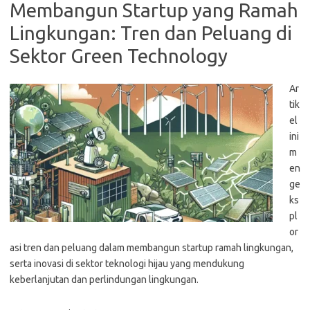
Membangun Startup yang Ramah
Lingkungan: Tren dan Peluang di
Sektor Green Technology
Ar
tik
el
ini
m
en
ge
ks
pl
or
asi tren dan peluang dalam membangun startup ramah lingkungan,
serta inovasi di sektor teknologi hijau yang mendukung
keberlanjutan dan perlindungan lingkungan.