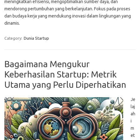
meningkatkan efisiensi, mengoptimalkan sumber daya, dan
mendorong pertumbuhan yang berkelanjutan. Fokus pada proses
dan budaya kerja yang mendukung inovasi dalam lingkungan yang
dinamis.
Category:
Dunia Startup
Bagaimana Mengukur
Keberhasilan Startup: Metrik
Utama yang Perlu Diperhatikan
Je
laj
ah
i
m
et