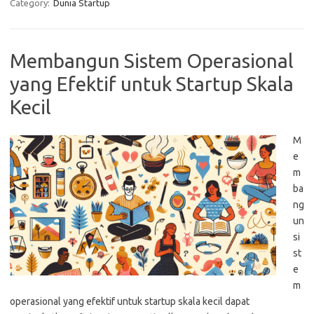
Category:
Dunia Startup
Membangun Sistem Operasional
yang Efektif untuk Startup Skala
Kecil
M
e
m
ba
ng
un
si
st
e
m
operasional yang efektif untuk startup skala kecil dapat