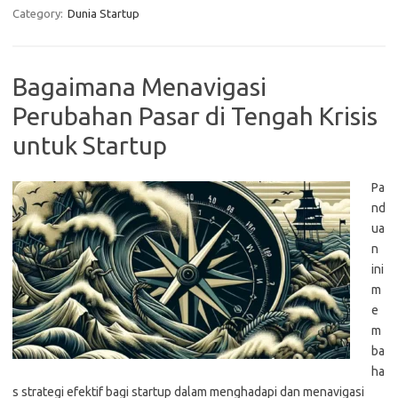
Category:
Dunia Startup
Bagaimana Menavigasi
Perubahan Pasar di Tengah Krisis
untuk Startup
Pa
nd
ua
n
ini
m
e
m
ba
ha
s strategi efektif bagi startup dalam menghadapi dan menavigasi