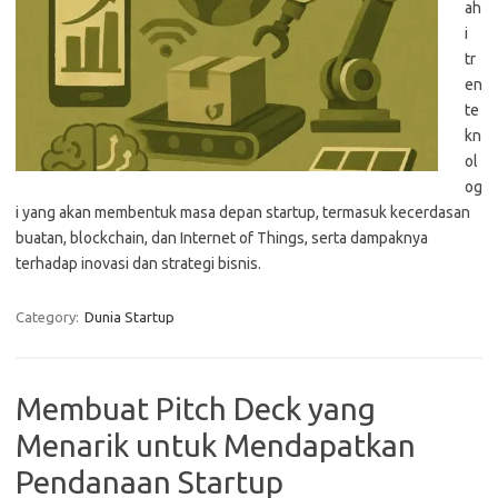
ah
i
tr
en
te
kn
ol
og
i yang akan membentuk masa depan startup, termasuk kecerdasan
buatan, blockchain, dan Internet of Things, serta dampaknya
terhadap inovasi dan strategi bisnis.
Category:
Dunia Startup
Membuat Pitch Deck yang
Menarik untuk Mendapatkan
Pendanaan Startup