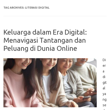
TAG ARCHIVES:
LITERASI DIGITAL
Keluarga dalam Era Digital:
Menavigasi Tantangan dan
Peluang di Dunia Online
Di
er
a
di
git
al
ya
ng
se