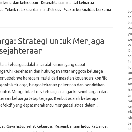
 kerja dan kehidupan
,
Kesejahteraan mental keluarga
,
a
,
Teknik relaksasi dan mindfulness
,
Waktu berkualitas bersama
tc
to
tu
wo
yo
arga: Strategi untuk Menjaga
z
w-
sejahteraan
D
fo
fo
alam keluarga adalah masalah umum yang dapat
fo
aruhi kesehatan dan hubungan antar anggota keluarga.
au
penyebabnya beragam, mulai dari masalah keuangan, konflik
a
a
nggota keluarga, hingga tekanan pekerjaan dan pendidikan.
b
 untuk Mengelola stres keluarga ini agar keseimbangan dan
b
teraan keluarga tetap terjaga. Berikut adalah beberapa
sa
i efektif yang dapat membantu mengatasi stres dalam…
s
sh
sl
te
ga
,
Gaya hidup sehat keluarga
,
Keseimbangan hidup keluarga
,
te