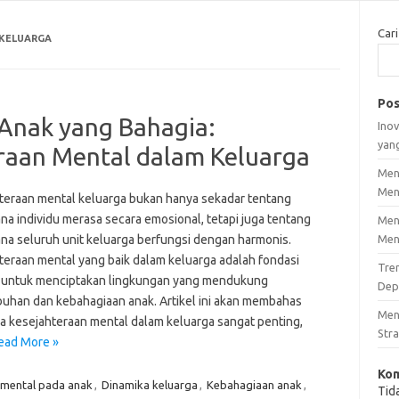
Cari
 KELUARGA
Pos
 Anak yang Bahagia:
Inov
yan
raan Mental dalam Keluarga
Men
Men
teraan mental keluarga bukan hanya sekadar tentang
na individu merasa secara emosional, tetapi juga tentang
Men
na seluruh unit keluarga berfungsi dengan harmonis.
Men
teraan mental yang baik dalam keluarga adalah fondasi
Tre
 untuk menciptakan lingkungan yang mendukung
Dep
uhan dan kebahagiaan anak. Artikel ini akan membahas
Men
 kesejahteraan mental dalam keluarga sangat penting,
Stra
ead More »
Kom
mental pada anak
,
Dinamika keluarga
,
Kebahagiaan anak
,
Tid