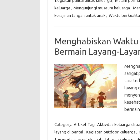
Kegiatan pantai untuk keluarga
,
Malam permai
keluarga
,
Mengunjungi museum keluarga
,
Men
kerajinan tangan untuk anak
,
Waktu berkualit
Menghabiskan Waktu 
Bermain Layang-Layan
Menghab
sangat 
cara te
layang d
menyena
kesehata
bermain
Category:
Artikel
Tag:
Aktivitas keluarga di pa
layang di pantai
,
Kegiatan outdoor keluarga
,
Layang-layang untuk anak
,
Liburan keluarga di