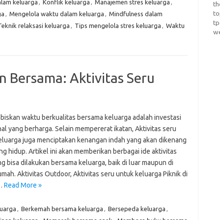
alam keluarga
,
Konflik keluarga
,
Manajemen stres keluarga
,
th
t
ga
,
Mengelola waktu dalam keluarga
,
Mindfulness dalam
t
Teknik relaksasi keluarga
,
Tips mengelola stres keluarga
,
Waktu
w
Bersama: Aktivitas Seru
iskan waktu berkualitas bersama keluarga adalah investasi
al yang berharga. Selain mempererat ikatan, Aktivitas seru
eluarga juga menciptakan kenangan indah yang akan dikenang
g hidup. Artikel ini akan memberikan berbagai ide aktivitas
g bisa dilakukan bersama keluarga, baik di luar maupun di
mah. Aktivitas Outdoor, Aktivitas seru untuk keluarga Piknik di
…
Read More »
luarga
,
Berkemah bersama keluarga
,
Bersepeda keluarga
,