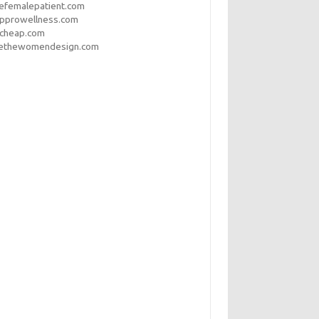
efemalepatient.com
opprowellness.com
pcheap.com
ethewomendesign.com