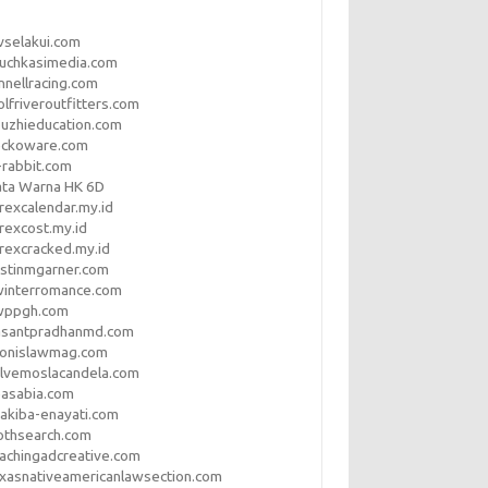
vselakui.com
uchkasimedia.com
nnellracing.com
lfriveroutfitters.com
uzhieducation.com
eckoware.com
rabbit.com
ata Warna HK 6D
rexcalendar.my.id
rexcost.my.id
rexcracked.my.id
stinmgarner.com
winterromance.com
wppgh.com
asantpradhanmd.com
ronislawmag.com
lvemoslacandela.com
easabia.com
akiba-enayati.com
othsearch.com
achingadcreative.com
xasnativeamericanlawsection.com