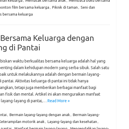
nan keluarga
,
Memasak bersama anak
,
Membaca buku bersama
onton film bersama keluarga
,
Piknik di taman
,
Seni dan
as bersama keluarga
Bersama Keluarga dengan
g di Pantai
iskan waktu berkualitas bersama keluarga adalah hal yang
penting dalam kehidupan modern yang serba sibuk. Salah satu
rbaik untuk melakukannya adalah dengan bermain layang-
i pantai. Aktivitas keluarga di pantai ini tidak hanya
ngkan, tetapi juga memberikan berbagai manfaat bagi
n fisik dan mental. Artikel ini akan menguraikan manfaat
 layang-layang di pantai,…
Read More »
ntai
,
Bermain layang-layang dengan anak
,
Bermain layang-
Keterampilan motorik anak
,
Layang-layang dan kesehatan
,
 pantai
,
Manfaat bermain layang-layang
,
Mengendalikan layang-