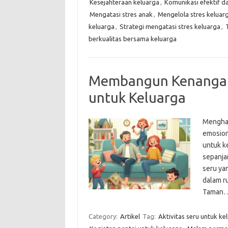
Kesejahteraan keluarga
,
Komunikasi efektif d
Mengatasi stres anak
,
Mengelola stres keluar
keluarga
,
Strategi mengatasi stres keluarga
,
berkualitas bersama keluarga
Membangun Kenangan 
untuk Keluarga
Menghab
emosion
untuk k
sepanjan
seru yan
dalam ru
Taman
Category:
Artikel
Tag:
Aktivitas seru untuk ke