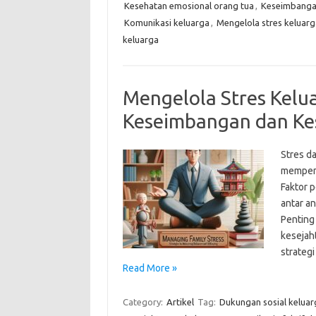
Kesehatan emosional orang tua
,
Keseimbangan
Komunikasi keluarga
,
Mengelola stres keluarg
keluarga
Mengelola Stres Kelu
Keseimbangan dan Ke
Stres d
mempeng
Faktor 
antar a
Penting
kesejah
strateg
Read More »
Category:
Artikel
Tag:
Dukungan sosial keluar