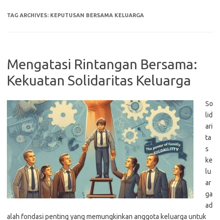
TAG ARCHIVES:
KEPUTUSAN BERSAMA KELUARGA
Mengatasi Rintangan Bersama:
Kekuatan Solidaritas Keluarga
So
lid
ari
ta
s
ke
lu
ar
ga
ad
alah fondasi penting yang memungkinkan anggota keluarga untuk