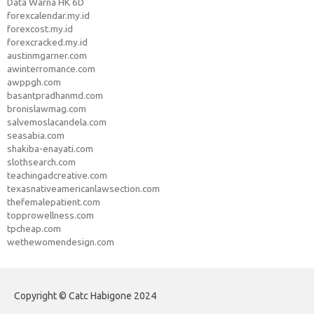
Data Warna HK 6D
forexcalendar.my.id
forexcost.my.id
forexcracked.my.id
austinmgarner.com
awinterromance.com
awppgh.com
basantpradhanmd.com
bronislawmag.com
salvemoslacandela.com
seasabia.com
shakiba-enayati.com
slothsearch.com
teachingadcreative.com
texasnativeamericanlawsection.com
thefemalepatient.com
topprowellness.com
tpcheap.com
wethewomendesign.com
Copyright © Catc Habigone 2024