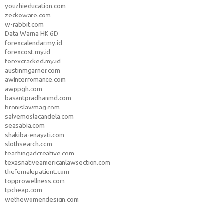
youzhieducation.com
zeckoware.com
w-rabbit.com
Data Warna HK 6D
forexcalendar.my.id
forexcost.my.id
forexcracked.my.id
austinmgarner.com
awinterromance.com
awppgh.com
basantpradhanmd.com
bronislawmag.com
salvemoslacandela.com
seasabia.com
shakiba-enayati.com
slothsearch.com
teachingadcreative.com
texasnativeamericanlawsection.com
thefemalepatient.com
topprowellness.com
tpcheap.com
wethewomendesign.com