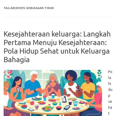
TAG ARCHIVES:
KEBIASAAN TIDUR
Kesejahteraan keluarga: Langkah
Pertama Menuju Kesejahteraan:
Pola Hidup Sehat untuk Keluarga
Bahagia
Po
la
hi
du
p
se
ha
t