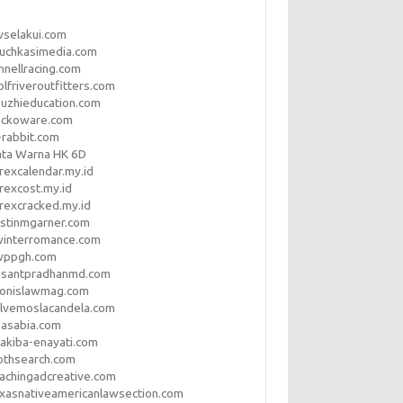
vselakui.com
uchkasimedia.com
nnellracing.com
lfriveroutfitters.com
uzhieducation.com
eckoware.com
rabbit.com
ata Warna HK 6D
rexcalendar.my.id
rexcost.my.id
rexcracked.my.id
stinmgarner.com
winterromance.com
wppgh.com
asantpradhanmd.com
ronislawmag.com
lvemoslacandela.com
easabia.com
akiba-enayati.com
othsearch.com
achingadcreative.com
xasnativeamericanlawsection.com