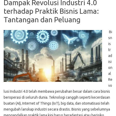
Dampak Revolusi Industri 4.0
terhadap Praktik Bisnis Lama:
Tantangan dan Peluang
Bi
sn
is
tr
ad
isi
on
al
Re
vo
lusi Industri 4.0 telah membawa perubahan besar dalam cara bisnis
beroperasi di seluruh dunia. Teknologi canggih seperti kecerdasan
buatan (AI), Internet of Things (IoT), big data, dan otomatisasi telah
mengubah lanskap industri secara drastis. Bisnis yang sebelumnya
mengandalkan praktik lama kini harus beradaptasi atau berisiko