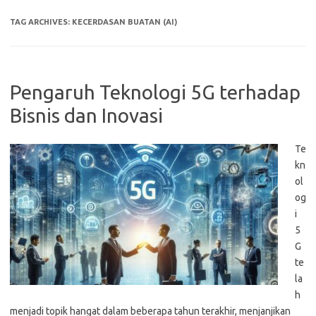
TAG ARCHIVES:
KECERDASAN BUATAN (AI)
Pengaruh Teknologi 5G terhadap
Bisnis dan Inovasi
Te
kn
ol
og
i
5
G
te
la
h
menjadi topik hangat dalam beberapa tahun terakhir, menjanjikan