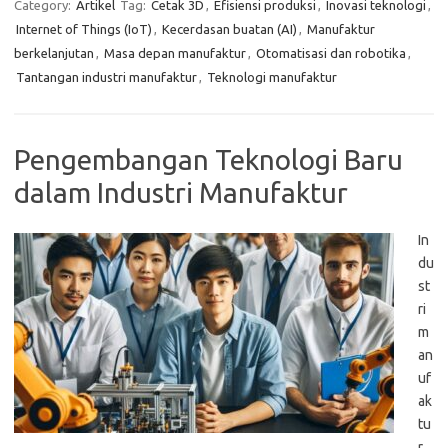
Category:
Artikel
Tag:
Cetak 3D
,
Efisiensi produksi
,
Inovasi teknologi
,
Internet of Things (IoT)
,
Kecerdasan buatan (AI)
,
Manufaktur
berkelanjutan
,
Masa depan manufaktur
,
Otomatisasi dan robotika
,
Tantangan industri manufaktur
,
Teknologi manufaktur
Pengembangan Teknologi Baru
dalam Industri Manufaktur
In
du
st
ri
m
an
uf
ak
tu
r