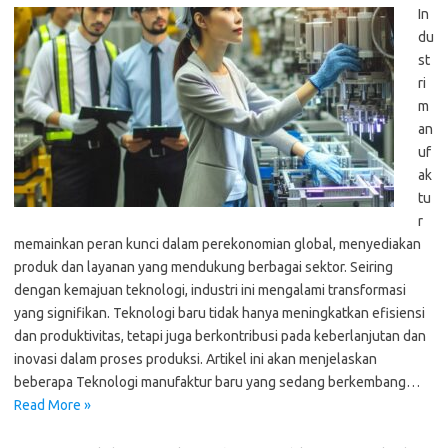
In
du
st
ri
m
an
uf
ak
tu
r
memainkan peran kunci dalam perekonomian global, menyediakan
produk dan layanan yang mendukung berbagai sektor. Seiring
dengan kemajuan teknologi, industri ini mengalami transformasi
yang signifikan. Teknologi baru tidak hanya meningkatkan efisiensi
dan produktivitas, tetapi juga berkontribusi pada keberlanjutan dan
inovasi dalam proses produksi. Artikel ini akan menjelaskan
beberapa Teknologi manufaktur baru yang sedang berkembang…
Read More »