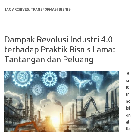
TAG ARCHIVES:
TRANSFORMASI BISNIS
Dampak Revolusi Industri 4.0
terhadap Praktik Bisnis Lama:
Tantangan dan Peluang
Bi
sn
is
tr
ad
isi
on
al
Re