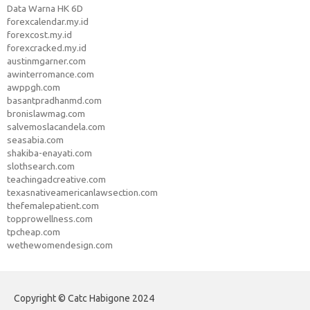
Data Warna HK 6D
forexcalendar.my.id
forexcost.my.id
forexcracked.my.id
austinmgarner.com
awinterromance.com
awppgh.com
basantpradhanmd.com
bronislawmag.com
salvemoslacandela.com
seasabia.com
shakiba-enayati.com
slothsearch.com
teachingadcreative.com
texasnativeamericanlawsection.com
thefemalepatient.com
topprowellness.com
tpcheap.com
wethewomendesign.com
Copyright © Catc Habigone 2024