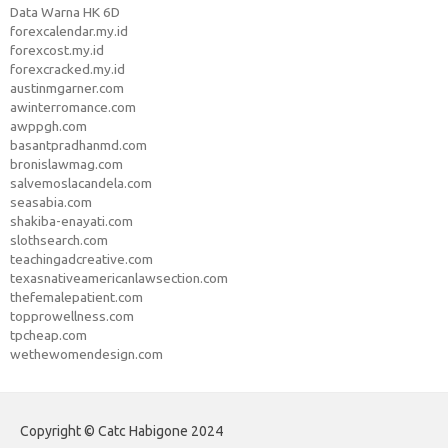
Data Warna HK 6D
forexcalendar.my.id
forexcost.my.id
forexcracked.my.id
austinmgarner.com
awinterromance.com
awppgh.com
basantpradhanmd.com
bronislawmag.com
salvemoslacandela.com
seasabia.com
shakiba-enayati.com
slothsearch.com
teachingadcreative.com
texasnativeamericanlawsection.com
thefemalepatient.com
topprowellness.com
tpcheap.com
wethewomendesign.com
Copyright © Catc Habigone 2024