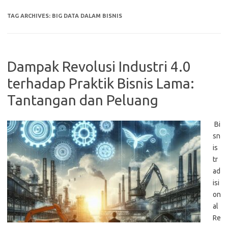
TAG ARCHIVES:
BIG DATA DALAM BISNIS
Dampak Revolusi Industri 4.0
terhadap Praktik Bisnis Lama:
Tantangan dan Peluang
Bi
sn
is
tr
ad
isi
on
al
Re