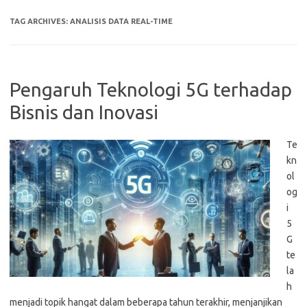
TAG ARCHIVES:
ANALISIS DATA REAL-TIME
Pengaruh Teknologi 5G terhadap
Bisnis dan Inovasi
Te
kn
ol
og
i
5
G
te
la
h
menjadi topik hangat dalam beberapa tahun terakhir, menjanjikan