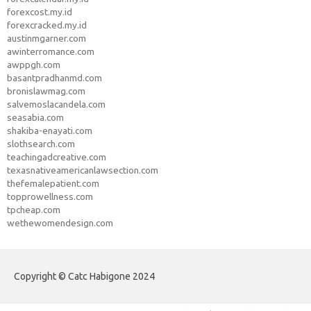
forexcost.my.id
forexcracked.my.id
austinmgarner.com
awinterromance.com
awppgh.com
basantpradhanmd.com
bronislawmag.com
salvemoslacandela.com
seasabia.com
shakiba-enayati.com
slothsearch.com
teachingadcreative.com
texasnativeamericanlawsection.com
thefemalepatient.com
topprowellness.com
tpcheap.com
wethewomendesign.com
Copyright © Catc Habigone 2024