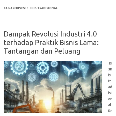
TAG ARCHIVES:
BISNIS TRADISIONAL
Dampak Revolusi Industri 4.0
terhadap Praktik Bisnis Lama:
Tantangan dan Peluang
Bi
sn
is
tr
ad
isi
on
al
Re