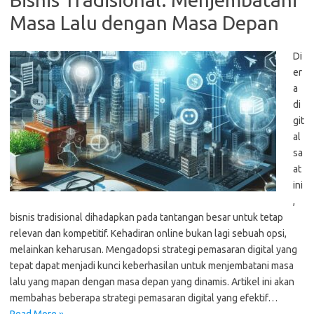
Masa Lalu dengan Masa Depan
Di
er
a
di
git
al
sa
at
ini
,
bisnis tradisional dihadapkan pada tantangan besar untuk tetap
relevan dan kompetitif. Kehadiran online bukan lagi sebuah opsi,
melainkan keharusan. Mengadopsi strategi pemasaran digital yang
tepat dapat menjadi kunci keberhasilan untuk menjembatani masa
lalu yang mapan dengan masa depan yang dinamis. Artikel ini akan
membahas beberapa strategi pemasaran digital yang efektif…