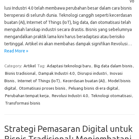
vo
lusi Industri 4.0 telah membawa perubahan besar dalam cara bisnis
beroperasi di seluruh dunia. Teknologi canggih seperti kecerdasan
buatan (AI), Internet of Things (IoT), big data, dan otomatisasi telah
mengubah lanskap industri secara drastis. Bisnis yang sebelumnya
mengandalkan praktik lama kini harus beradaptasi atau berisiko
tertinggal. Artikel ini akan membahas dampak signifikan Revolusi…
Read More »
Category:
Artikel
Tag:
Adaptasi teknologi baru
,
Big data dalam bisnis
,
Bisnis tradisional
,
Dampak Industri 4.0
,
Disrupsi industri
,
Inovasi
Bisnis
,
Internet of Things (IoT)
,
Kecerdasan buatan (AI)
,
Model bisnis
digital
,
Otomatisasi proses bisnis
,
Peluang bisnis di era digital
,
Perubahan tempat kerja
,
Revolusi Industri 4.0
,
Teknologi otomatisasi
,
Transformasi bisnis
Strategi Pemasaran Digital untuk
Bisnis Tradisional: Menjembatani