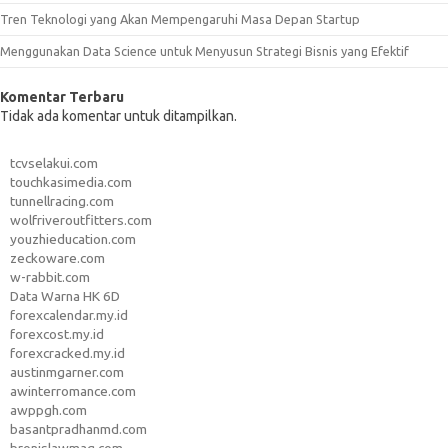
Tren Teknologi yang Akan Mempengaruhi Masa Depan Startup
Menggunakan Data Science untuk Menyusun Strategi Bisnis yang Efektif
Komentar Terbaru
Tidak ada komentar untuk ditampilkan.
tcvselakui.com
touchkasimedia.com
tunnellracing.com
wolfriveroutfitters.com
youzhieducation.com
zeckoware.com
w-rabbit.com
Data Warna HK 6D
forexcalendar.my.id
forexcost.my.id
forexcracked.my.id
austinmgarner.com
awinterromance.com
awppgh.com
basantpradhanmd.com