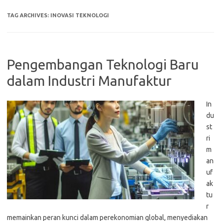
TAG ARCHIVES:
INOVASI TEKNOLOGI
Pengembangan Teknologi Baru
dalam Industri Manufaktur
In
du
st
ri
m
an
uf
ak
tu
r
memainkan peran kunci dalam perekonomian global, menyediakan