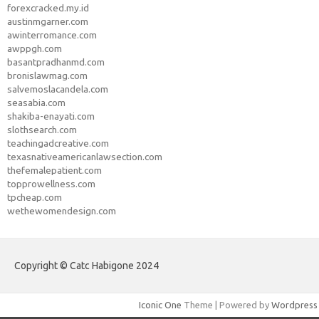
forexcracked.my.id
austinmgarner.com
awinterromance.com
awppgh.com
basantpradhanmd.com
bronislawmag.com
salvemoslacandela.com
seasabia.com
shakiba-enayati.com
slothsearch.com
teachingadcreative.com
texasnativeamericanlawsection.com
thefemalepatient.com
topprowellness.com
tpcheap.com
wethewomendesign.com
Copyright © Catc Habigone 2024
Iconic One
Theme | Powered by
Wordpress