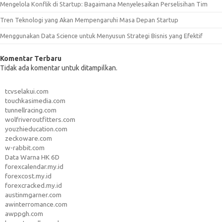
Mengelola Konflik di Startup: Bagaimana Menyelesaikan Perselisihan Tim
Tren Teknologi yang Akan Mempengaruhi Masa Depan Startup
Menggunakan Data Science untuk Menyusun Strategi Bisnis yang Efektif
Komentar Terbaru
Tidak ada komentar untuk ditampilkan.
tcvselakui.com
touchkasimedia.com
tunnellracing.com
wolfriveroutfitters.com
youzhieducation.com
zeckoware.com
w-rabbit.com
Data Warna HK 6D
forexcalendar.my.id
forexcost.my.id
forexcracked.my.id
austinmgarner.com
awinterromance.com
awppgh.com