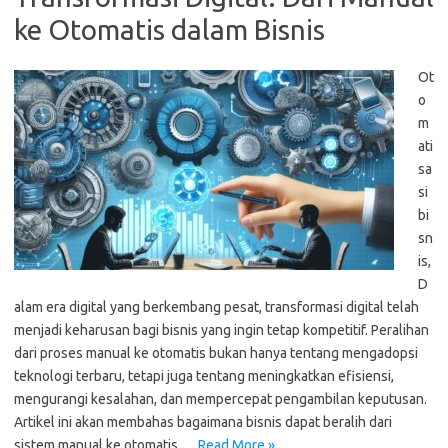
ke Otomatis dalam Bisnis
Ot
o
m
ati
sa
si
bi
sn
is,
D
alam era digital yang berkembang pesat, transformasi digital telah
menjadi keharusan bagi bisnis yang ingin tetap kompetitif. Peralihan
dari proses manual ke otomatis bukan hanya tentang mengadopsi
teknologi terbaru, tetapi juga tentang meningkatkan efisiensi,
mengurangi kesalahan, dan mempercepat pengambilan keputusan.
Artikel ini akan membahas bagaimana bisnis dapat beralih dari
sistem manual ke otomatis,…
Read More »