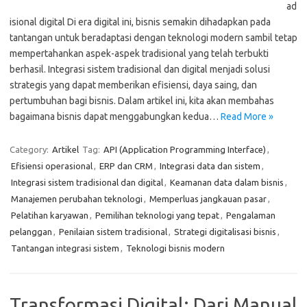
ad
isional digital Di era digital ini, bisnis semakin dihadapkan pada
tantangan untuk beradaptasi dengan teknologi modern sambil tetap
mempertahankan aspek-aspek tradisional yang telah terbukti
berhasil. Integrasi sistem tradisional dan digital menjadi solusi
strategis yang dapat memberikan efisiensi, daya saing, dan
pertumbuhan bagi bisnis. Dalam artikel ini, kita akan membahas
bagaimana bisnis dapat menggabungkan kedua…
Read More »
Category:
Artikel
Tag:
API (Application Programming Interface)
,
Efisiensi operasional
,
ERP dan CRM
,
Integrasi data dan sistem
,
Integrasi sistem tradisional dan digital
,
Keamanan data dalam bisnis
,
Manajemen perubahan teknologi
,
Memperluas jangkauan pasar
,
Pelatihan karyawan
,
Pemilihan teknologi yang tepat
,
Pengalaman
pelanggan
,
Penilaian sistem tradisional
,
Strategi digitalisasi bisnis
,
Tantangan integrasi sistem
,
Teknologi bisnis modern
Transformasi Digital: Dari Manual