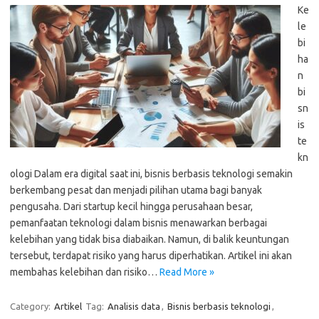
Ke
le
bi
ha
n
bi
sn
is
te
kn
ologi Dalam era digital saat ini, bisnis berbasis teknologi semakin
berkembang pesat dan menjadi pilihan utama bagi banyak
pengusaha. Dari startup kecil hingga perusahaan besar,
pemanfaatan teknologi dalam bisnis menawarkan berbagai
kelebihan yang tidak bisa diabaikan. Namun, di balik keuntungan
tersebut, terdapat risiko yang harus diperhatikan. Artikel ini akan
membahas kelebihan dan risiko…
Read More »
Category:
Artikel
Tag:
Analisis data
,
Bisnis berbasis teknologi
,