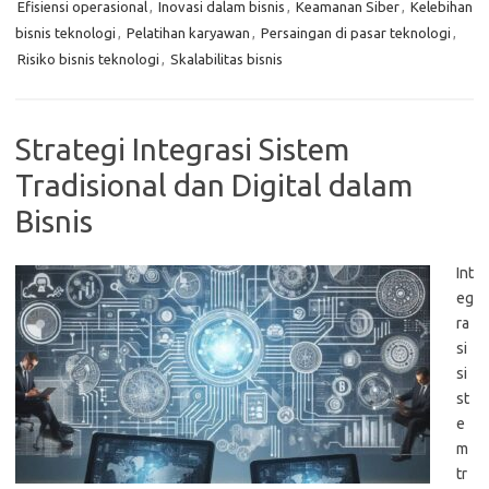
Efisiensi operasional
,
Inovasi dalam bisnis
,
Keamanan Siber
,
Kelebihan
bisnis teknologi
,
Pelatihan karyawan
,
Persaingan di pasar teknologi
,
Risiko bisnis teknologi
,
Skalabilitas bisnis
Strategi Integrasi Sistem
Tradisional dan Digital dalam
Bisnis
Int
eg
ra
si
si
st
e
m
tr