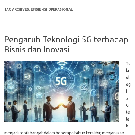
TAG ARCHIVES:
EFISIENSI OPERASIONAL
Pengaruh Teknologi 5G terhadap
Bisnis dan Inovasi
Te
kn
ol
og
i
5
G
te
la
h
menjadi topik hangat dalam beberapa tahun terakhir, menjanjikan