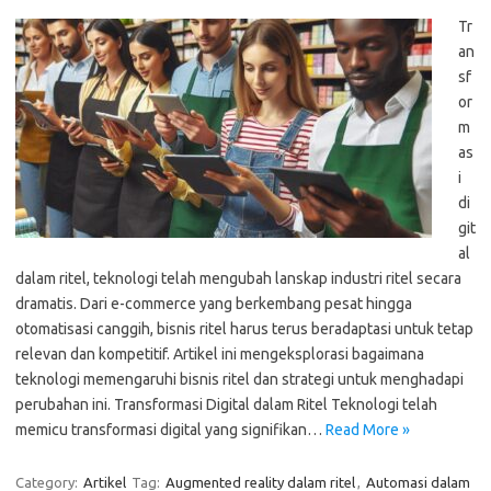
Tr
an
sf
or
m
as
i
di
git
al
dalam ritel, teknologi telah mengubah lanskap industri ritel secara
dramatis. Dari e-commerce yang berkembang pesat hingga
otomatisasi canggih, bisnis ritel harus terus beradaptasi untuk tetap
relevan dan kompetitif. Artikel ini mengeksplorasi bagaimana
teknologi memengaruhi bisnis ritel dan strategi untuk menghadapi
perubahan ini. Transformasi Digital dalam Ritel Teknologi telah
memicu transformasi digital yang signifikan…
Read More »
Category:
Artikel
Tag:
Augmented reality dalam ritel
,
Automasi dalam