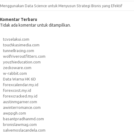
Menggunakan Data Science untuk Menyusun Strategi Bisnis yang Efektif
Komentar Terbaru
Tidak ada komentar untuk ditampilkan.
tcvselakui.com
touchkasimedia.com
tunnellracing.com
wolfriveroutfitters.com
youzhieducation.com
zeckoware.com
w-rabbit.com
Data Warna HK 6D
forexcalendar.my.id
forexcost.my.id
forexcracked.my.id
austinmgarner.com
awinterromance.com
awppgh.com
basantpradhanmd.com
bronislawmag.com
salvemoslacandela.com