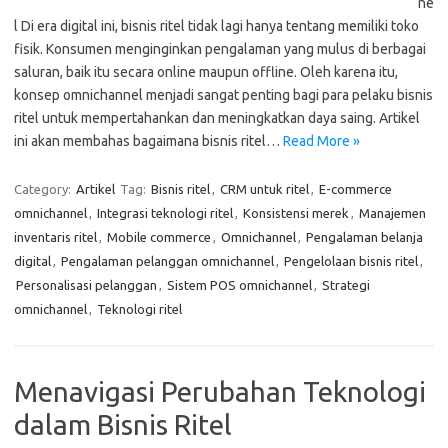
ne
l Di era digital ini, bisnis ritel tidak lagi hanya tentang memiliki toko
fisik. Konsumen menginginkan pengalaman yang mulus di berbagai
saluran, baik itu secara online maupun offline. Oleh karena itu,
konsep omnichannel menjadi sangat penting bagi para pelaku bisnis
ritel untuk mempertahankan dan meningkatkan daya saing. Artikel
ini akan membahas bagaimana bisnis ritel…
Read More »
Category:
Artikel
Tag:
Bisnis ritel
,
CRM untuk ritel
,
E-commerce
omnichannel
,
Integrasi teknologi ritel
,
Konsistensi merek
,
Manajemen
inventaris ritel
,
Mobile commerce
,
Omnichannel
,
Pengalaman belanja
digital
,
Pengalaman pelanggan omnichannel
,
Pengelolaan bisnis ritel
,
Personalisasi pelanggan
,
Sistem POS omnichannel
,
Strategi
omnichannel
,
Teknologi ritel
Menavigasi Perubahan Teknologi
dalam Bisnis Ritel