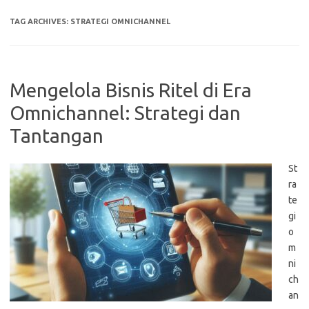
TAG ARCHIVES:
STRATEGI OMNICHANNEL
Mengelola Bisnis Ritel di Era
Omnichannel: Strategi dan
Tantangan
St
ra
te
gi
o
m
ni
ch
an