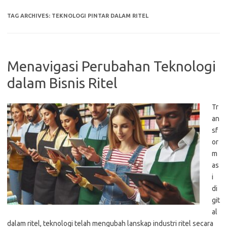
TAG ARCHIVES:
TEKNOLOGI PINTAR DALAM RITEL
Menavigasi Perubahan Teknologi
dalam Bisnis Ritel
Tr
an
sf
or
m
as
i
di
git
al
dalam ritel, teknologi telah mengubah lanskap industri ritel secara