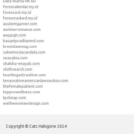
Data Warna HK 6D
forexcalendar.my.id
forexcost.my.id
forexcracked.my.id
austinmgarner.com
awinterromance.com
awppgh.com
basantpradhanmd.com
bronislawmag.com
salvemoslacandela.com
seasabia.com
shakiba-enayati.com
slothsearch.com
teachingadcreative.com
texasnativeamericanlawsection.com
thefemalepatient.com
topprowellness.com
tpcheap.com
wethewomendesign.com
Copyright © Catc Habigone 2024