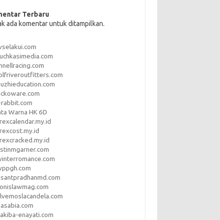
entar Terbaru
ak ada komentar untuk ditampilkan.
vselakui.com
uchkasimedia.com
nnellracing.com
lfriveroutfitters.com
uzhieducation.com
eckoware.com
rabbit.com
ata Warna HK 6D
rexcalendar.my.id
rexcost.my.id
rexcracked.my.id
stinmgarner.com
winterromance.com
wppgh.com
asantpradhanmd.com
ronislawmag.com
lvemoslacandela.com
easabia.com
akiba-enayati.com