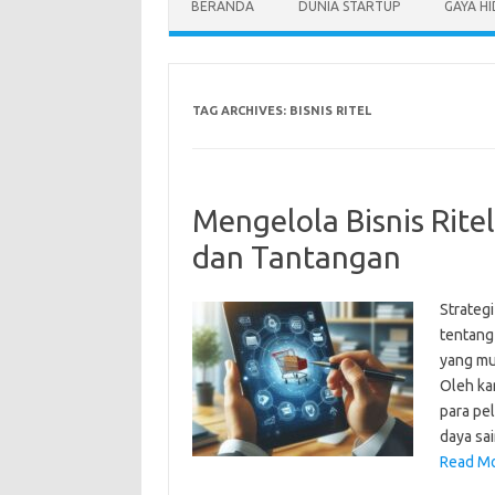
BERANDA
DUNIA STARTUP
GAYA H
TAG ARCHIVES:
BISNIS RITEL
Mengelola Bisnis Rite
dan Tantangan
Strategi
tentang
yang mul
Oleh ka
para pe
daya sai
Read Mo