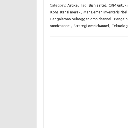
Category:
Artikel
Tag:
Bisnis ritel
,
CRM untuk r
Konsistensi merek
,
Manajemen inventaris ritel
Pengalaman pelanggan omnichannel
,
Pengelol
omnichannel
,
Strategi omnichannel
,
Teknologi 