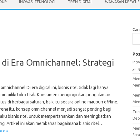
IDUP
INOVASI TEKNOLOGI
TREN DIGITAL
WAWASAN KREATIF
Cari
Pos
l di Era Omnichannel: Strategi
Inov
yan
Men
Men
 omnichannel Di era digital ini, bisnis ritel tidak lagi hanya
 memiliki toko fisik. Konsumen menginginkan pengalaman
Men
us di berbagai saluran, baik itu secara online maupun offline.
Men
rena itu, konsep omnichannel menjadi sangat penting bagi
Tre
laku bisnis ritel untuk mempertahankan dan meningkatkan
Dep
ng. Artikel ini akan membahas bagaimana bisnis ritel…
Men
re »
Stra