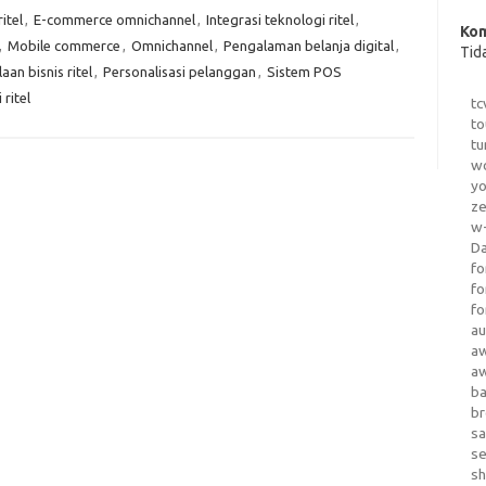
itel
,
E-commerce omnichannel
,
Integrasi teknologi ritel
,
Kom
,
Mobile commerce
,
Omnichannel
,
Pengalaman belanja digital
,
Tid
aan bisnis ritel
,
Personalisasi pelanggan
,
Sistem POS
ritel
tc
to
tu
wo
yo
z
w-
D
fo
fo
fo
au
a
a
b
b
sa
s
sh