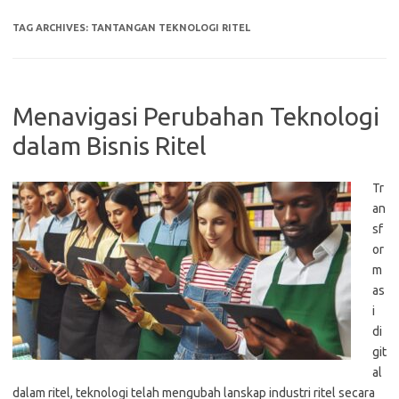
TAG ARCHIVES:
TANTANGAN TEKNOLOGI RITEL
Menavigasi Perubahan Teknologi
dalam Bisnis Ritel
Tr
an
sf
or
m
as
i
di
git
al
dalam ritel, teknologi telah mengubah lanskap industri ritel secara