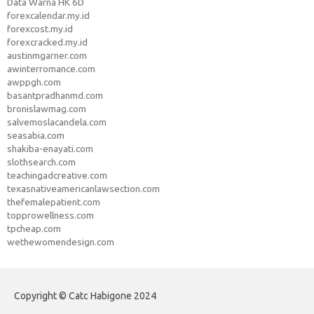
Data Warna HK 6D
forexcalendar.my.id
forexcost.my.id
forexcracked.my.id
austinmgarner.com
awinterromance.com
awppgh.com
basantpradhanmd.com
bronislawmag.com
salvemoslacandela.com
seasabia.com
shakiba-enayati.com
slothsearch.com
teachingadcreative.com
texasnativeamericanlawsection.com
thefemalepatient.com
topprowellness.com
tpcheap.com
wethewomendesign.com
Copyright © Catc Habigone 2024