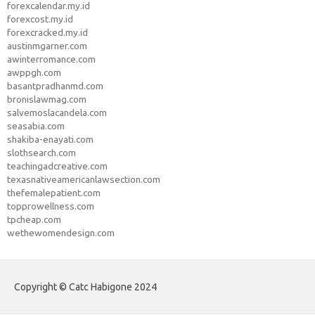
forexcalendar.my.id
forexcost.my.id
forexcracked.my.id
austinmgarner.com
awinterromance.com
awppgh.com
basantpradhanmd.com
bronislawmag.com
salvemoslacandela.com
seasabia.com
shakiba-enayati.com
slothsearch.com
teachingadcreative.com
texasnativeamericanlawsection.com
thefemalepatient.com
topprowellness.com
tpcheap.com
wethewomendesign.com
Copyright © Catc Habigone 2024