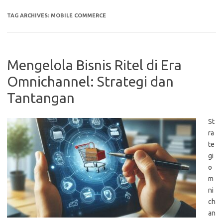
TAG ARCHIVES:
MOBILE COMMERCE
Mengelola Bisnis Ritel di Era
Omnichannel: Strategi dan
Tantangan
St
ra
te
gi
o
m
ni
ch
an