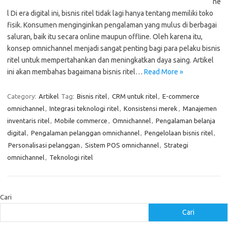
ne
l Di era digital ini, bisnis ritel tidak lagi hanya tentang memiliki toko
fisik. Konsumen menginginkan pengalaman yang mulus di berbagai
saluran, baik itu secara online maupun offline. Oleh karena itu,
konsep omnichannel menjadi sangat penting bagi para pelaku bisnis
ritel untuk mempertahankan dan meningkatkan daya saing. Artikel
ini akan membahas bagaimana bisnis ritel…
Read More »
Category:
Artikel
Tag:
Bisnis ritel
,
CRM untuk ritel
,
E-commerce
omnichannel
,
Integrasi teknologi ritel
,
Konsistensi merek
,
Manajemen
inventaris ritel
,
Mobile commerce
,
Omnichannel
,
Pengalaman belanja
digital
,
Pengalaman pelanggan omnichannel
,
Pengelolaan bisnis ritel
,
Personalisasi pelanggan
,
Sistem POS omnichannel
,
Strategi
omnichannel
,
Teknologi ritel
Cari
Cari