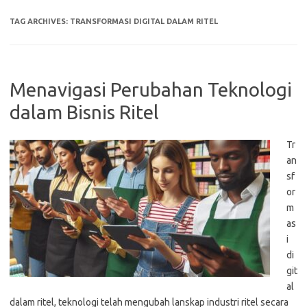
TAG ARCHIVES:
TRANSFORMASI DIGITAL DALAM RITEL
Menavigasi Perubahan Teknologi
dalam Bisnis Ritel
Tr
an
sf
or
m
as
i
di
git
al
dalam ritel, teknologi telah mengubah lanskap industri ritel secara