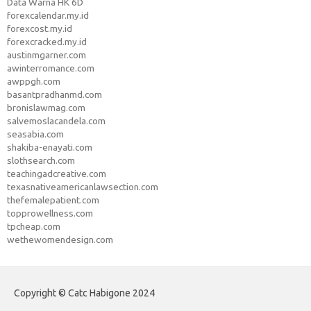
Data Warna HK 6D
forexcalendar.my.id
forexcost.my.id
forexcracked.my.id
austinmgarner.com
awinterromance.com
awppgh.com
basantpradhanmd.com
bronislawmag.com
salvemoslacandela.com
seasabia.com
shakiba-enayati.com
slothsearch.com
teachingadcreative.com
texasnativeamericanlawsection.com
thefemalepatient.com
topprowellness.com
tpcheap.com
wethewomendesign.com
Copyright © Catc Habigone 2024