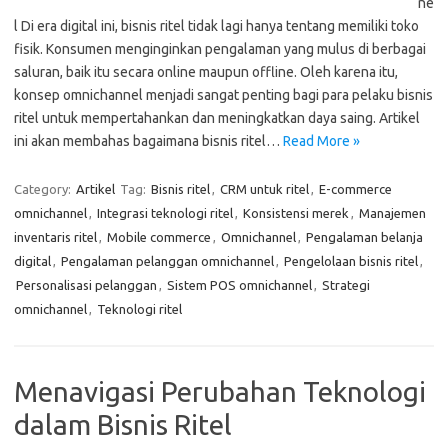
ne
l Di era digital ini, bisnis ritel tidak lagi hanya tentang memiliki toko
fisik. Konsumen menginginkan pengalaman yang mulus di berbagai
saluran, baik itu secara online maupun offline. Oleh karena itu,
konsep omnichannel menjadi sangat penting bagi para pelaku bisnis
ritel untuk mempertahankan dan meningkatkan daya saing. Artikel
ini akan membahas bagaimana bisnis ritel…
Read More »
Category:
Artikel
Tag:
Bisnis ritel
,
CRM untuk ritel
,
E-commerce
omnichannel
,
Integrasi teknologi ritel
,
Konsistensi merek
,
Manajemen
inventaris ritel
,
Mobile commerce
,
Omnichannel
,
Pengalaman belanja
digital
,
Pengalaman pelanggan omnichannel
,
Pengelolaan bisnis ritel
,
Personalisasi pelanggan
,
Sistem POS omnichannel
,
Strategi
omnichannel
,
Teknologi ritel
Menavigasi Perubahan Teknologi
dalam Bisnis Ritel