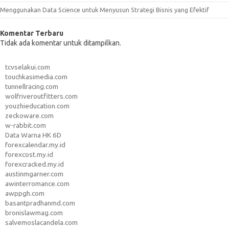
Menggunakan Data Science untuk Menyusun Strategi Bisnis yang Efektif
Komentar Terbaru
Tidak ada komentar untuk ditampilkan.
tcvselakui.com
touchkasimedia.com
tunnellracing.com
wolfriveroutfitters.com
youzhieducation.com
zeckoware.com
w-rabbit.com
Data Warna HK 6D
forexcalendar.my.id
forexcost.my.id
forexcracked.my.id
austinmgarner.com
awinterromance.com
awppgh.com
basantpradhanmd.com
bronislawmag.com
salvemoslacandela.com