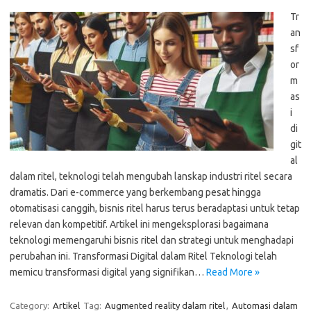
Tr
an
sf
or
m
as
i
di
git
al
dalam ritel, teknologi telah mengubah lanskap industri ritel secara
dramatis. Dari e-commerce yang berkembang pesat hingga
otomatisasi canggih, bisnis ritel harus terus beradaptasi untuk tetap
relevan dan kompetitif. Artikel ini mengeksplorasi bagaimana
teknologi memengaruhi bisnis ritel dan strategi untuk menghadapi
perubahan ini. Transformasi Digital dalam Ritel Teknologi telah
memicu transformasi digital yang signifikan…
Read More »
Category:
Artikel
Tag:
Augmented reality dalam ritel
,
Automasi dalam