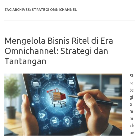
TAG ARCHIVES:
STRATEGI OMNICHANNEL
Mengelola Bisnis Ritel di Era
Omnichannel: Strategi dan
Tantangan
St
ra
te
gi
o
m
ni
ch
an