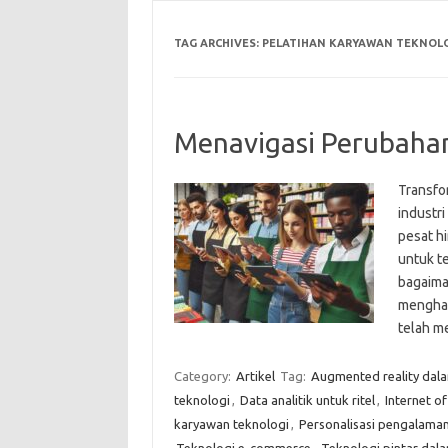
TAG ARCHIVES:
PELATIHAN KARYAWAN TEKNOL
Menavigasi Perubahan 
Transfor
industr
pesat hi
untuk te
bagaima
menghad
telah m
Category:
Artikel
Tag:
Augmented reality dalam
teknologi
,
Data analitik untuk ritel
,
Internet of
karyawan teknologi
,
Personalisasi pengalama
Teknologi e-commerce
,
Teknologi pintar dala