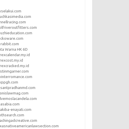
vselakui.com
uchkasimedia.com
nnellracing.com
lfriveroutfitters.com
uzhieducation.com
eckoware.com
rabbit.com
ata Warna HK 6D
rexcalendar.my.id
rexcost.my.id
rexcracked.my.id
stinmgarner.com
winterromance.com
wppgh.com
asantpradhanmd.com
ronislawmag.com
lvemoslacandela.com
easabia.com
akiba-enayati.com
othsearch.com
achingadcreative.com
xasnativeamericanlawsection.com