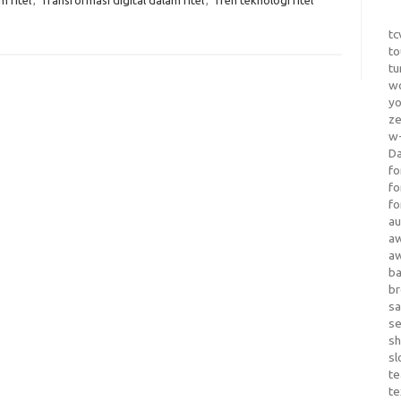
tc
to
tu
wo
yo
z
w-
D
fo
fo
fo
au
a
a
b
b
sa
s
sh
sl
te
te