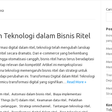
Cari
OGI
Pos
Teknologi dalam Bisnis Ritel
Inov
yan
masi digital dalam ritel, teknologi telah mengubah lanskap
Men
i ritel secara dramatis. Dari e-commerce yang berkembang
Men
ngga otomatisasi canggih, bisnis ritel harus terus beradaptasi
Men
tap relevan dan kompetitif. Artikel ini mengeksplorasi
Men
na teknologi memengaruhi bisnis ritel dan strategi untuk
Tre
api perubahan ini. Transformasi Digital dalam Ritel Teknologi
Dep
emicu transformasi digital yang signifikan…
Read More »
Men
Stra
 ritel
,
Automasi dalam bisnis ritel
,
Biaya implementasi
 Things (IoT) dalam ritel
,
Keamanan data ritel
,
Pelatihan
Kom
n pelanggan
,
Strategi omnichannel
,
Tantangan teknologi ritel
,
Tid
m ritel
,
Transformasi digital dalam ritel
,
Tren teknologi ritel