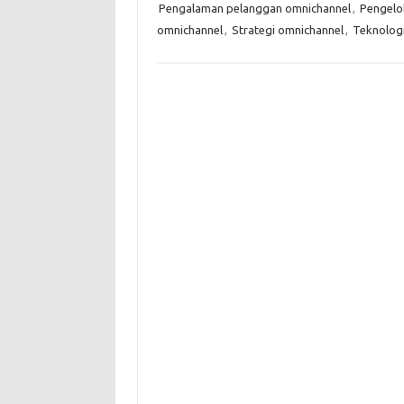
Pengalaman pelanggan omnichannel
,
Pengelol
omnichannel
,
Strategi omnichannel
,
Teknologi 