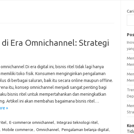
Cari
Pos
l di Era Omnichannel: Strategi
Inov
yan
Men
Men
 omnichannel Di era digital ini, bisnis ritel tidak lagi hanya
 memiliki toko fisik. Konsumen menginginkan pengalaman
Men
us di berbagai saluran, baik itu secara online maupun offline.
Men
rena itu, konsep omnichannel menjadi sangat penting bagi
Tre
laku bisnis ritel untuk mempertahankan dan meningkatkan
Dep
ng. Artikel ini akan membahas bagaimana bisnis ritel…
Men
re »
Stra
itel
,
E-commerce omnichannel
,
Integrasi teknologi ritel
,
Kom
,
Mobile commerce
,
Omnichannel
,
Pengalaman belanja digital
,
Tid