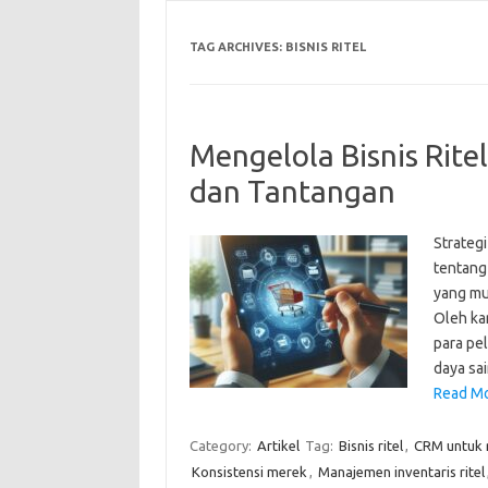
TAG ARCHIVES:
BISNIS RITEL
Mengelola Bisnis Rite
dan Tantangan
Strategi
tentang
yang mul
Oleh ka
para pe
daya sai
Read Mo
Category:
Artikel
Tag:
Bisnis ritel
,
CRM untuk r
Konsistensi merek
,
Manajemen inventaris ritel