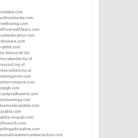
vselakui.com
uchkasimedia.com
nnellracing.com
lfriveroutfitters.com
uzhieducation.com
eckoware.com
rabbit.com
ata Warna HK 6D
rexcalendar.my.id
rexcost.my.id
rexcracked.my.id
stinmgarner.com
winterromance.com
wppgh.com
asantpradhanmd.com
ronislawmag.com
lvemoslacandela.com
easabia.com
akiba-enayati.com
othsearch.com
achingadcreative.com
xasnativeamericanlawsection.com