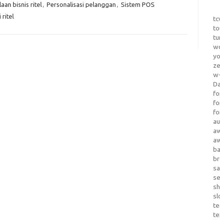
aan bisnis ritel
,
Personalisasi pelanggan
,
Sistem POS
ritel
tc
to
tu
wo
yo
z
w-
D
fo
fo
fo
au
a
a
b
b
sa
s
sh
sl
te
te