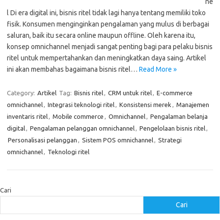
ne
l Di era digital ini, bisnis ritel tidak lagi hanya tentang memiliki toko
fisik. Konsumen menginginkan pengalaman yang mulus di berbagai
saluran, baik itu secara online maupun offline. Oleh karena itu,
konsep omnichannel menjadi sangat penting bagi para pelaku bisnis
ritel untuk mempertahankan dan meningkatkan daya saing. Artikel
ini akan membahas bagaimana bisnis ritel…
Read More »
Category:
Artikel
Tag:
Bisnis ritel
,
CRM untuk ritel
,
E-commerce
omnichannel
,
Integrasi teknologi ritel
,
Konsistensi merek
,
Manajemen
inventaris ritel
,
Mobile commerce
,
Omnichannel
,
Pengalaman belanja
digital
,
Pengalaman pelanggan omnichannel
,
Pengelolaan bisnis ritel
,
Personalisasi pelanggan
,
Sistem POS omnichannel
,
Strategi
omnichannel
,
Teknologi ritel
Cari
Cari