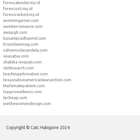
forexcalendar.my.id
forexcost.my.id
forexcracked.my.id
austinmgarner.com
awinterromance.com
awppgh.com
basantpradhanmd.com
bronislawmag.com
salvemoslacandela.com
seasabia.com
shakiba-enayati.com
slothsearch.com
teachingadcreative.com
texasnativeamericanlawsection.com
thefemalepatient.com
topprowellness.com
tpcheap.com
wethewomendesign.com
Copyright © Catc Habigone 2024