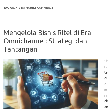
TAG ARCHIVES:
MOBILE COMMERCE
Mengelola Bisnis Ritel di Era
Omnichannel: Strategi dan
Tantangan
St
ra
te
gi
o
m
ni
ch
an