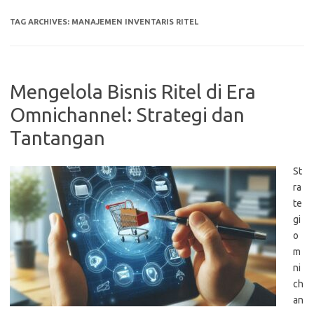
TAG ARCHIVES:
MANAJEMEN INVENTARIS RITEL
Mengelola Bisnis Ritel di Era
Omnichannel: Strategi dan
Tantangan
St
ra
te
gi
o
m
ni
ch
an