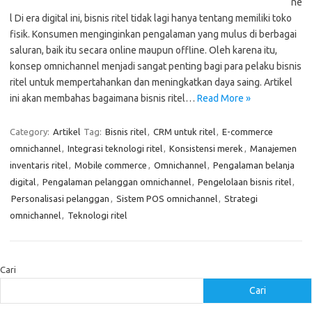
ne
l Di era digital ini, bisnis ritel tidak lagi hanya tentang memiliki toko
fisik. Konsumen menginginkan pengalaman yang mulus di berbagai
saluran, baik itu secara online maupun offline. Oleh karena itu,
konsep omnichannel menjadi sangat penting bagi para pelaku bisnis
ritel untuk mempertahankan dan meningkatkan daya saing. Artikel
ini akan membahas bagaimana bisnis ritel…
Read More »
Category:
Artikel
Tag:
Bisnis ritel
,
CRM untuk ritel
,
E-commerce
omnichannel
,
Integrasi teknologi ritel
,
Konsistensi merek
,
Manajemen
inventaris ritel
,
Mobile commerce
,
Omnichannel
,
Pengalaman belanja
digital
,
Pengalaman pelanggan omnichannel
,
Pengelolaan bisnis ritel
,
Personalisasi pelanggan
,
Sistem POS omnichannel
,
Strategi
omnichannel
,
Teknologi ritel
Cari
Cari