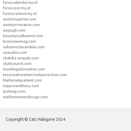
forexcalendar.my.id
forexcost.my.id
forexcracked.my.id
austinmgarner.com
awinterromance.com
awppgh.com
basantpradhanmd.com
bronislawmag.com
salvemoslacandela.com
seasabia.com
shakiba-enayati.com
slothsearch.com
teachingadcreative.com
texasnativeamericanlawsection.com
thefemalepatient.com
topprowellness.com
tpcheap.com
wethewomendesign.com
Copyright © Catc Habigone 2024