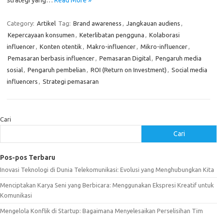
strategi yang…
Read More »
Category:
Artikel
Tag:
Brand awareness
,
Jangkauan audiens
,
Kepercayaan konsumen
,
Keterlibatan pengguna
,
Kolaborasi
influencer
,
Konten otentik
,
Makro-influencer
,
Mikro-influencer
,
Pemasaran berbasis influencer
,
Pemasaran Digital
,
Pengaruh media
sosial
,
Pengaruh pembelian
,
ROI (Return on Investment)
,
Social media
influencers
,
Strategi pemasaran
Cari
Cari
Pos-pos Terbaru
Inovasi Teknologi di Dunia Telekomunikasi: Evolusi yang Menghubungkan Kita
Menciptakan Karya Seni yang Berbicara: Menggunakan Ekspresi Kreatif untuk
Komunikasi
Mengelola Konflik di Startup: Bagaimana Menyelesaikan Perselisihan Tim