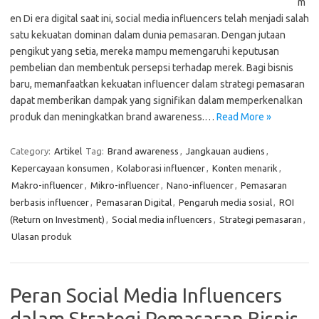
m
en Di era digital saat ini, social media influencers telah menjadi salah
satu kekuatan dominan dalam dunia pemasaran. Dengan jutaan
pengikut yang setia, mereka mampu memengaruhi keputusan
pembelian dan membentuk persepsi terhadap merek. Bagi bisnis
baru, memanfaatkan kekuatan influencer dalam strategi pemasaran
dapat memberikan dampak yang signifikan dalam memperkenalkan
produk dan meningkatkan brand awareness.…
Read More »
Category:
Artikel
Tag:
Brand awareness
,
Jangkauan audiens
,
Kepercayaan konsumen
,
Kolaborasi influencer
,
Konten menarik
,
Makro-influencer
,
Mikro-influencer
,
Nano-influencer
,
Pemasaran
berbasis influencer
,
Pemasaran Digital
,
Pengaruh media sosial
,
ROI
(Return on Investment)
,
Social media influencers
,
Strategi pemasaran
,
Ulasan produk
Peran Social Media Influencers
dalam Strategi Pemasaran Bisnis