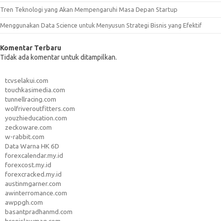
Tren Teknologi yang Akan Mempengaruhi Masa Depan Startup
Menggunakan Data Science untuk Menyusun Strategi Bisnis yang Efektif
Komentar Terbaru
Tidak ada komentar untuk ditampilkan.
tcvselakui.com
touchkasimedia.com
tunnellracing.com
wolfriveroutfitters.com
youzhieducation.com
zeckoware.com
w-rabbit.com
Data Warna HK 6D
forexcalendar.my.id
forexcost.my.id
forexcracked.my.id
austinmgarner.com
awinterromance.com
awppgh.com
basantpradhanmd.com