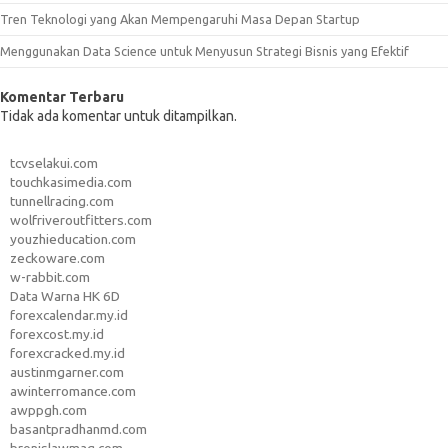
Tren Teknologi yang Akan Mempengaruhi Masa Depan Startup
Menggunakan Data Science untuk Menyusun Strategi Bisnis yang Efektif
Komentar Terbaru
Tidak ada komentar untuk ditampilkan.
tcvselakui.com
touchkasimedia.com
tunnellracing.com
wolfriveroutfitters.com
youzhieducation.com
zeckoware.com
w-rabbit.com
Data Warna HK 6D
forexcalendar.my.id
forexcost.my.id
forexcracked.my.id
austinmgarner.com
awinterromance.com
awppgh.com
basantpradhanmd.com