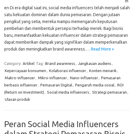
m
en Di era digital saat ini, social media influencers telah menjadi salah
satu kekuatan dominan dalam dunia pemasaran. Dengan jutaan
pengikut yang setia, mereka mampu memengaruhi keputusan
pembelian dan membentuk persepsi terhadap merek. Bagi bisnis
baru, memanfaatkan kekuatan influencer dalam strategi pemasaran
dapat memberikan dampak yang signifikan dalam memperkenalkan
produk dan meningkatkan brand awareness.…
Read More »
Category:
Artikel
Tag:
Brand awareness
,
Jangkauan audiens
,
Kepercayaan konsumen
,
Kolaborasi influencer
,
Konten menarik
,
Makro-influencer
,
Mikro-influencer
,
Nano-influencer
,
Pemasaran
berbasis influencer
,
Pemasaran Digital
,
Pengaruh media sosial
,
ROI
(Return on Investment)
,
Social media influencers
,
Strategi pemasaran
,
Ulasan produk
Peran Social Media Influencers
dalam Strategi Pemasaran Bisnis