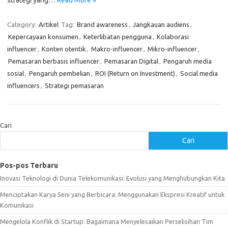
strategi yang…
Read More »
Category:
Artikel
Tag:
Brand awareness
,
Jangkauan audiens
,
Kepercayaan konsumen
,
Keterlibatan pengguna
,
Kolaborasi
influencer
,
Konten otentik
,
Makro-influencer
,
Mikro-influencer
,
Pemasaran berbasis influencer
,
Pemasaran Digital
,
Pengaruh media
sosial
,
Pengaruh pembelian
,
ROI (Return on Investment)
,
Social media
influencers
,
Strategi pemasaran
Cari
Cari
Pos-pos Terbaru
Inovasi Teknologi di Dunia Telekomunikasi: Evolusi yang Menghubungkan Kita
Menciptakan Karya Seni yang Berbicara: Menggunakan Ekspresi Kreatif untuk
Komunikasi
Mengelola Konflik di Startup: Bagaimana Menyelesaikan Perselisihan Tim