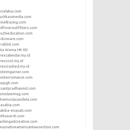
vselakui.com
uchkasimedia.com
nnellracing.com
lfriveroutfitters.com
uzhieducation.com
eckoware.com
rabbit.com
ata Warna HK 6D
rexcalendar.my.id
rexcost.my.id
rexcracked.my.id
stinmgarner.com
winterromance.com
wppgh.com
asantpradhanmd.com
ronislawmag.com
lvemoslacandela.com
easabia.com
akiba-enayati.com
othsearch.com
achingadcreative.com
xasnativeamericanlawsection.com