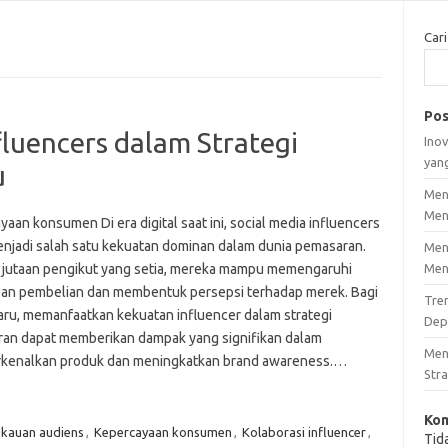
Cari
Pos
fluencers dalam Strategi
Inov
yan
u
Men
Men
aan konsumen Di era digital saat ini, social media influencers
enjadi salah satu kekuatan dominan dalam dunia pemasaran.
Men
jutaan pengikut yang setia, mereka mampu memengaruhi
Men
an pembelian dan membentuk persepsi terhadap merek. Bagi
Tre
baru, memanfaatkan kekuatan influencer dalam strategi
Dep
an dapat memberikan dampak yang signifikan dalam
Men
enalkan produk dan meningkatkan brand awareness.…
Stra
Kom
kauan audiens
,
Kepercayaan konsumen
,
Kolaborasi influencer
,
Tid