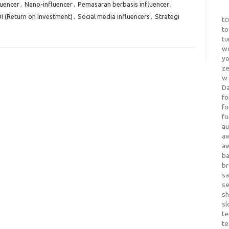
luencer
,
Nano-influencer
,
Pemasaran berbasis influencer
,
I (Return on Investment)
,
Social media influencers
,
Strategi
tc
to
tu
wo
yo
z
w-
D
fo
fo
fo
au
a
a
b
b
sa
s
sh
sl
te
te