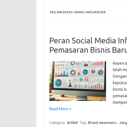
TAG ARCHIVES:
NANO-INFLUENCER
Peran Social Media In
Pemasaran Bisnis Bar
Kepercay
telah m
Dengan 
keputus
bisnis 
pemasar
memperk
Read More »
Category:
Artikel
Tag:
Brand awareness
,
Jang