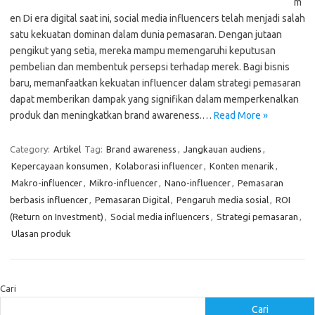
m
en Di era digital saat ini, social media influencers telah menjadi salah
satu kekuatan dominan dalam dunia pemasaran. Dengan jutaan
pengikut yang setia, mereka mampu memengaruhi keputusan
pembelian dan membentuk persepsi terhadap merek. Bagi bisnis
baru, memanfaatkan kekuatan influencer dalam strategi pemasaran
dapat memberikan dampak yang signifikan dalam memperkenalkan
produk dan meningkatkan brand awareness.…
Read More »
Category:
Artikel
Tag:
Brand awareness
,
Jangkauan audiens
,
Kepercayaan konsumen
,
Kolaborasi influencer
,
Konten menarik
,
Makro-influencer
,
Mikro-influencer
,
Nano-influencer
,
Pemasaran
berbasis influencer
,
Pemasaran Digital
,
Pengaruh media sosial
,
ROI
(Return on Investment)
,
Social media influencers
,
Strategi pemasaran
,
Ulasan produk
Cari
Cari