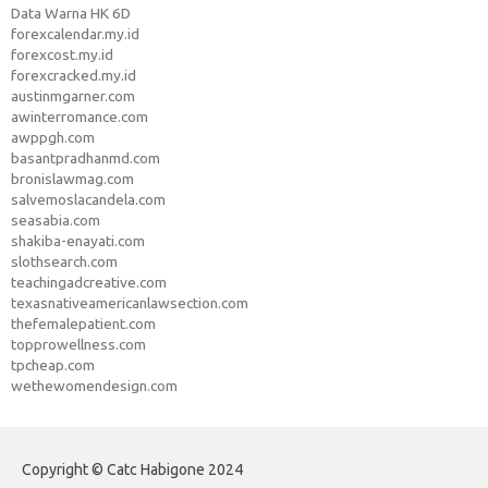
Data Warna HK 6D
forexcalendar.my.id
forexcost.my.id
forexcracked.my.id
austinmgarner.com
awinterromance.com
awppgh.com
basantpradhanmd.com
bronislawmag.com
salvemoslacandela.com
seasabia.com
shakiba-enayati.com
slothsearch.com
teachingadcreative.com
texasnativeamericanlawsection.com
thefemalepatient.com
topprowellness.com
tpcheap.com
wethewomendesign.com
Copyright © Catc Habigone 2024