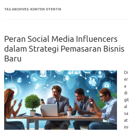
TAG ARCHIVES:
KONTEN OTENTIK
Peran Social Media Influencers
dalam Strategi Pemasaran Bisnis
Baru
Di
er
a
di
git
al
sa
at
ini