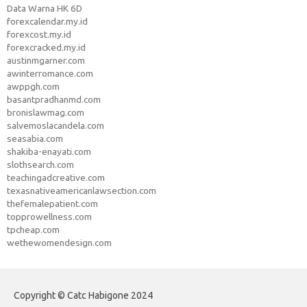
Data Warna HK 6D
forexcalendar.my.id
forexcost.my.id
forexcracked.my.id
austinmgarner.com
awinterromance.com
awppgh.com
basantpradhanmd.com
bronislawmag.com
salvemoslacandela.com
seasabia.com
shakiba-enayati.com
slothsearch.com
teachingadcreative.com
texasnativeamericanlawsection.com
thefemalepatient.com
topprowellness.com
tpcheap.com
wethewomendesign.com
Copyright © Catc Habigone 2024