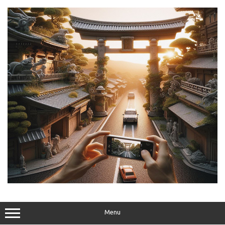
Skip
to
content
Menu