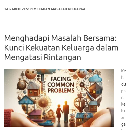
TAG ARCHIVES:
PEMECAHAN MASALAH KELUARGA
Menghadapi Masalah Bersama:
Kunci Kekuatan Keluarga dalam
Mengatasi Rintangan
Ke
hi
du
pa
n
ke
lu
ar
ga