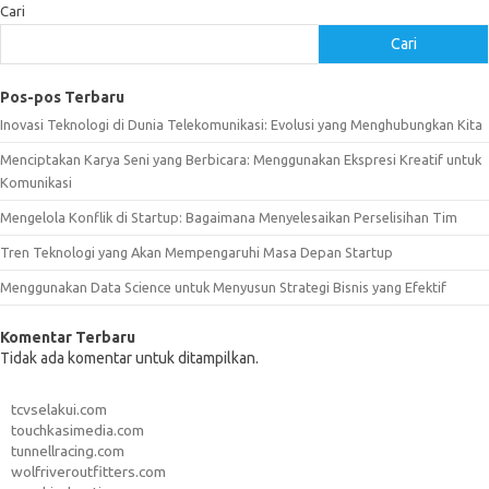
Cari
Cari
Pos-pos Terbaru
Inovasi Teknologi di Dunia Telekomunikasi: Evolusi yang Menghubungkan Kita
Menciptakan Karya Seni yang Berbicara: Menggunakan Ekspresi Kreatif untuk
Komunikasi
Mengelola Konflik di Startup: Bagaimana Menyelesaikan Perselisihan Tim
Tren Teknologi yang Akan Mempengaruhi Masa Depan Startup
Menggunakan Data Science untuk Menyusun Strategi Bisnis yang Efektif
Komentar Terbaru
Tidak ada komentar untuk ditampilkan.
tcvselakui.com
touchkasimedia.com
tunnellracing.com
wolfriveroutfitters.com