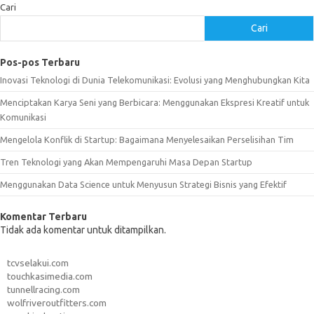
Cari
Cari
Pos-pos Terbaru
Inovasi Teknologi di Dunia Telekomunikasi: Evolusi yang Menghubungkan Kita
Menciptakan Karya Seni yang Berbicara: Menggunakan Ekspresi Kreatif untuk
Komunikasi
Mengelola Konflik di Startup: Bagaimana Menyelesaikan Perselisihan Tim
Tren Teknologi yang Akan Mempengaruhi Masa Depan Startup
Menggunakan Data Science untuk Menyusun Strategi Bisnis yang Efektif
Komentar Terbaru
Tidak ada komentar untuk ditampilkan.
tcvselakui.com
touchkasimedia.com
tunnellracing.com
wolfriveroutfitters.com