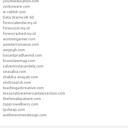
youzhieducation.com
zeckoware.com
w-rabbit.com
Data Warna HK 6D
forexcalendar.my.id
forexcost.my.id
forexcracked.my.id
austinmgarner.com
awinterromance.com
awppgh.com
basantpradhanmd.com
bronislawmag.com
salvemoslacandela.com
seasabia.com
shakiba-enayati.com
slothsearch.com
teachingadcreative.com
texasnativeamericanlawsection.com
thefemalepatient.com
topprowellness.com
tpcheap.com
wethewomendesign.com