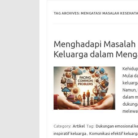
TAG ARCHIVES:
MENGATASI MASALAH KESEHAT
Menghadapi Masalah 
Keluarga dalam Meng
Kehidup
Mulai da
keluarg
Namun, 
dalam m
dukungan
melewat
Category:
Artikel
Tag:
Dukungan emosional ke
inspiratif keluarga
,
Komunikasi efektif keluarg