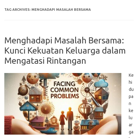
TAG ARCHIVES:
MENGHADAPI MASALAH BERSAMA
Menghadapi Masalah Bersama:
Kunci Kekuatan Keluarga dalam
Mengatasi Rintangan
Ke
hi
du
pa
n
ke
lu
ar
ga