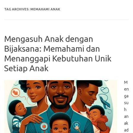
TAG ARCHIVES:
MEMAHAMI ANAK
Mengasuh Anak dengan
Bijaksana: Memahami dan
Menanggapi Kebutuhan Unik
Setiap Anak
M
en
ga
su
h
an
ak
ad