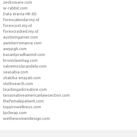
zeckoware.com
w-rabbit.com
Data Warna HK 6D
forexcalendar.my.id
forexcost.my.id
forexcracked.my.id
austinmgarner.com
awinterromance.com
awppgh.com
basantpradhanmd.com
bronislawmag.com
salvemoslacandela.com
seasabia.com
shakiba-enayati.com
slothsearch.com
teachingadcreative.com
texasnativeamericanlawsection.com
thefemalepatient.com
topprowellness.com
tpcheap.com
wethewomendesign.com